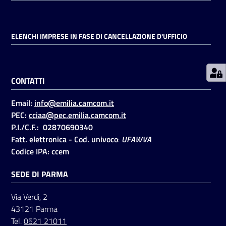
Prenotazioni
ELENCHI IMPRESE IN FASE DI CANCELLAZIONE D'UFFICIO
on line
Pagamenti
CONTATTI
on line
Email:
info@emilia.camcom.it
PEC:
cciaa@pec.emilia.camcom.it
Accedi
P.I./C.F.: 02870690340
Fatt. elettronica - Cod. univoco
:
UFAWVA
Codice IPA: ccem
SEDE DI PARMA
Registrati
Via Verdi, 2
43121 Parma
Tel.
0521 21011