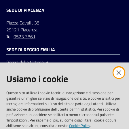
SEDE DI PIACENZA
Seguici
Piazza Cavalli, 35
su
29121 Piacenza
Tel.
0523 3861
SEDE DI REGGIO EMILIA
Piazza della Vittoria, 3
42121 Reggio Emilia
Usiamo i cookie
Tel.
0522 7961
SOCIAL
Questo sito utilizza i cookie tecnici di navigazione e di sessione per
garantire un miglior servizio di navigazione del sito, e cookie analitici per
Linkedin
Facebook
Instagram
raccogliere informazioni sull'uso del sito da parte degli utenti. Utilizza
anche cookie di profilazione dell'utente per fini statistici. Per i cookie di
profilazione puoi decidere se abilitarli o meno cliccando sul pulsante
'Impostazioni'. Per saperne di più, su come disabilitare i cookie oppure
abilitarne solo alcuni, consulta la nostra
Cookie Policy
.