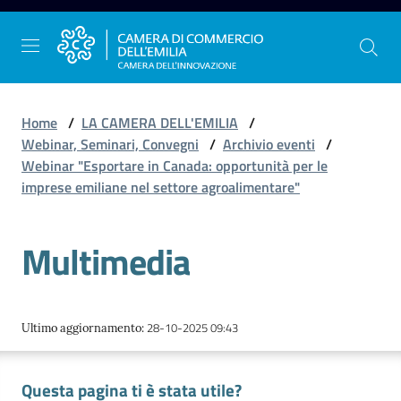
Vai al contenuto
Vai alla navigazione
Vai al footer
Home
/
LA CAMERA DELL'EMILIA
/
Webinar, Seminari, Convegni
/
Archivio eventi
/
Webinar "Esportare in Canada: opportunità per le
La
imprese emiliane nel settore agroalimentare"
Camera
dell'Emilia
Multimedia
Gestire
l'impresa
28-10-2025 09:43
Ultimo aggiornamento
:
Questa pagina ti è stata utile?
Promuovere