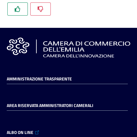
l'impresa
e
il
territorio
Tutelare
l'Impresa
e
il
Consumatore
AMMINISTRAZIONE TRASPARENTE
L'impresa
AREA RISERVATA AMMINISTRATORI CAMERALI
in
digitale
ALBO ON LINE