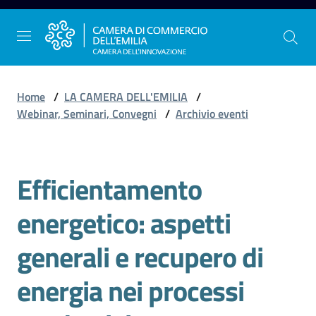
Vai al contenuto
Vai alla navigazione
Vai al footer
Home
/
LA CAMERA DELL'EMILIA
/
Webinar, Seminari, Convegni
/
Archivio eventi
La
Camera
Efficientamento
dell'Emilia
Salta al contenuto
energetico: aspetti
Gestire
generali e recupero di
l'impresa
energia nei processi
Promuovere