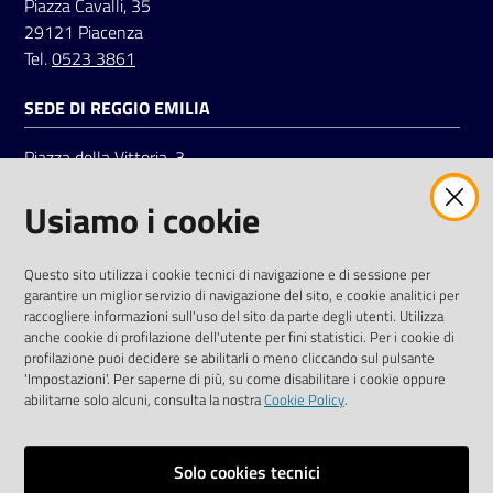
Piazza Cavalli, 35
29121 Piacenza
Tel.
0523 3861
SEDE DI REGGIO EMILIA
Piazza della Vittoria, 3
42121 Reggio Emilia
Usiamo i cookie
Tel.
0522 7961
SOCIAL
Questo sito utilizza i cookie tecnici di navigazione e di sessione per
garantire un miglior servizio di navigazione del sito, e cookie analitici per
Linkedin
Facebook
Instagram
raccogliere informazioni sull'uso del sito da parte degli utenti. Utilizza
anche cookie di profilazione dell'utente per fini statistici. Per i cookie di
profilazione puoi decidere se abilitarli o meno cliccando sul pulsante
'Impostazioni'. Per saperne di più, su come disabilitare i cookie oppure
abilitarne solo alcuni, consulta la nostra
Cookie Policy
.
Privacy policy
Solo cookies tecnici