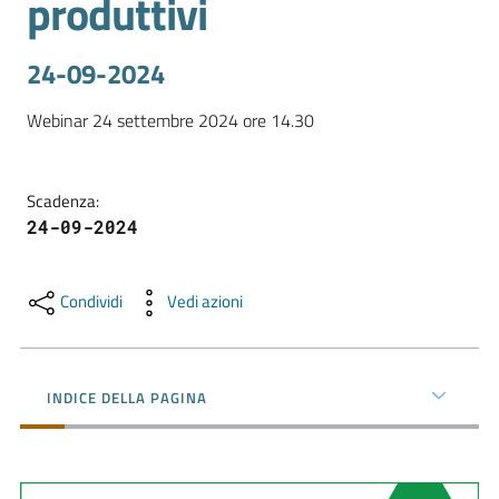
produttivi
l'impresa
e
il
24-09-2024
territorio
Webinar 24 settembre 2024 ore 14.30
Tutelare
Scadenza
:
l'Impresa
24-09-2024
e
il
Consumatore
Condividi
Vedi azioni
L'impresa
INDICE DELLA PAGINA
in
digitale