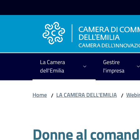
Vai al contenuto
Vai alla navigazione
Vai al footer
La Camera
Gestire
dell'Emilia
l'impresa
Home
LA CAMERA DELL'EMILIA
Webin
/
/
Salta al contenuto
Donne al comando c