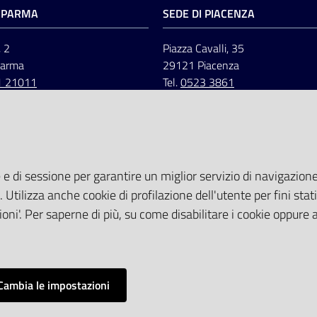
I PARMA
SEDE DI PIACENZA
, 2
Piazza Cavalli, 35
Parma
29121 Piacenza
1 21011
Tel.
0523 3861
 e di sessione per garantire un miglior servizio di navigazione 
. Utilizza anche cookie di profilazione dell'utente per fini stati
oni'. Per saperne di più, su come disabilitare i cookie oppure 
Cambia le impostazioni
Dichiarazione di accessibilità
Sitemap
Web Analityc