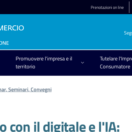
Prenotazioni on line
Seg
Promuovere l'impresa e il
Tutelare l'Impr
territorio
Consumatore
ar, Seminari, Convegni
on il digitale e l'IA: