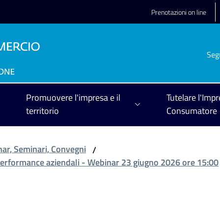
Prenotazioni on line
Seg
Promuovere l'impresa e il
Tutelare l'Impr
territorio
Consumatore
ar, Seminari, Convegni
/
le performance aziendali - Webinar 23 giugno 2026 ore 15:00