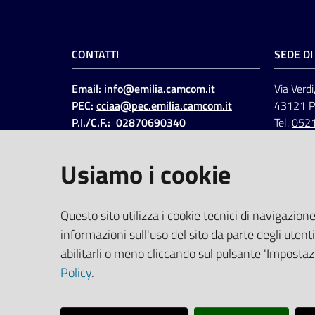
CONTATTI
SEDE D
Email:
info@emilia.camcom.it
Via Verdi
PEC:
cciaa@pec.emilia.camcom.it
43121 
P.I./C.F.: 02870690340
Tel.
052
Fatt. elettronica - Cod.
univoco
:
UFAWVA
Usiamo i cookie
Codice IPA: ccem
SOCIAL
Questo sito utilizza i cookie tecnici di navigazione
informazioni sull'uso del sito da parte degli utenti
Linkedin
Facebook
Instagram
abilitarli o meno cliccando sul pulsante 'Impostazi
Policy
.