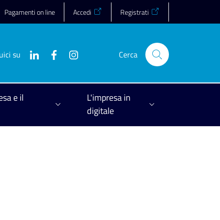
Pagamenti on line
Accedi
Registrati
uici su
Cerca
esa e il
L'impresa in
digitale