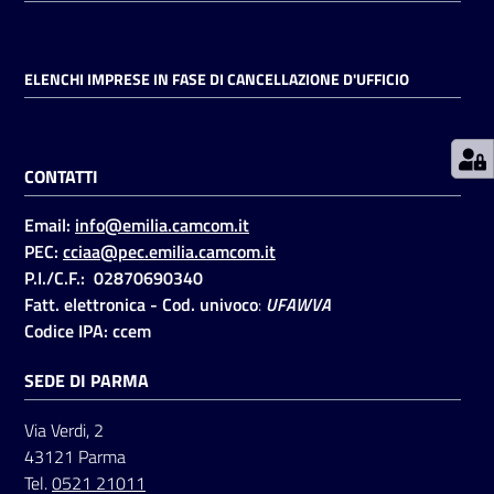
Prenotazioni
ELENCHI IMPRESE IN FASE DI CANCELLAZIONE D'UFFICIO
on line
Pagamenti
CONTATTI
on line
Email:
info@emilia.camcom.it
PEC:
cciaa@pec.emilia.camcom.it
Accedi
P.I./C.F.: 02870690340
Fatt. elettronica - Cod. univoco
:
UFAWVA
Codice IPA: ccem
SEDE DI PARMA
Registrati
Via Verdi, 2
43121 Parma
Tel.
0521 21011