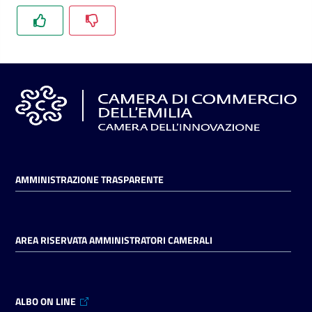
l'impresa
e
il
territorio
Tutelare
l'Impresa
e
il
Consumatore
AMMINISTRAZIONE TRASPARENTE
L'impresa
AREA RISERVATA AMMINISTRATORI CAMERALI
in
digitale
ALBO ON LINE