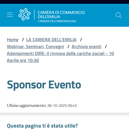
Vai al contenuto
Vai alla navigazione
Vai al footer
Home
/
LA CAMERA DELL'EMILIA
/
Webinar, Seminari, Convegni
/
Archivio eventi
/
Adempimenti DIRE: il rinnovo delle cariche sociali - 10
La
Aprile ore 10:30
Camera
dell'Emilia
Sponsor Evento
Gestire
l'impresa
28-10-2025 09:43
Ultimo aggiornamento
:
Questa pagina ti è stata utile?
Promuovere