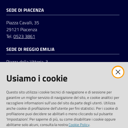
SEDE DI PIACENZA
Seguici
Piazza Cavalli, 35
su
29121 Piacenza
Tel.
0523 3861
SEDE DI REGGIO EMILIA
Piazza della Vittoria, 3
42121 Reggio Emilia
Usiamo i cookie
Tel.
0522 7961
SOCIAL
Questo sito utilizza i cookie tecnici di navigazione e di sessione per
garantire un miglior servizio di navigazione del sito, e cookie analitici per
Linkedin
Facebook
Instagram
raccogliere informazioni sull'uso del sito da parte degli utenti. Utilizza
anche cookie di profilazione dell'utente per fini statistici. Per i cookie di
profilazione puoi decidere se abilitarli o meno cliccando sul pulsante
'Impostazioni'. Per saperne di più, su come disabilitare i cookie oppure
abilitarne solo alcuni, consulta la nostra
Cookie Policy
.