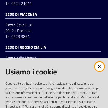
Tel.
0521 21011
SEDE DI PIACENZA
Seguici
su
Piazza Cavalli, 35
29121 Piacenza
Tel.
0523 3861
SEDE DI REGGIO EMILIA
Piazza della Vittoria, 3
42121 Reggio Emilia
Usiamo i cookie
Tel.
0522 7961
SOCIAL
Questo sito utilizza i cookie tecnici di navigazione e di sessione per
garantire un miglior servizio di navigazione del sito, e cookie analitici per
Linkedin
Facebook
Instagram
raccogliere informazioni sull'uso del sito da parte degli utenti. Utilizza
anche cookie di profilazione dell'utente per fini statistici. Per i cookie di
profilazione puoi decidere se abilitarli o meno cliccando sul pulsante
'Impostazioni'. Per saperne di più, su come disabilitare i cookie oppure