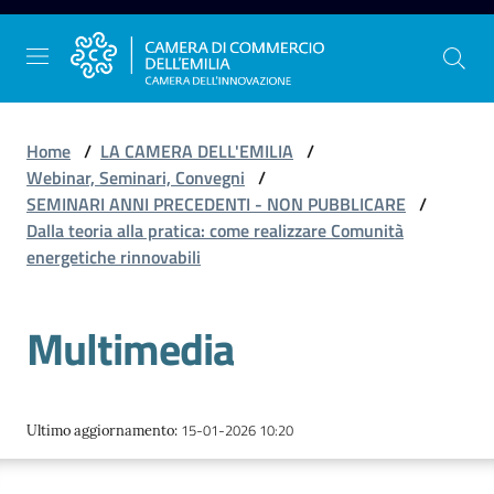
Vai al contenuto
Vai alla navigazione
Vai al footer
Home
/
LA CAMERA DELL'EMILIA
/
Webinar, Seminari, Convegni
/
SEMINARI ANNI PRECEDENTI - NON PUBBLICARE
/
La
Dalla teoria alla pratica: come realizzare Comunità
Camera
energetiche rinnovabili
dell'Emilia
Multimedia
Gestire
l'impresa
15-01-2026 10:20
Ultimo aggiornamento
:
Promuovere