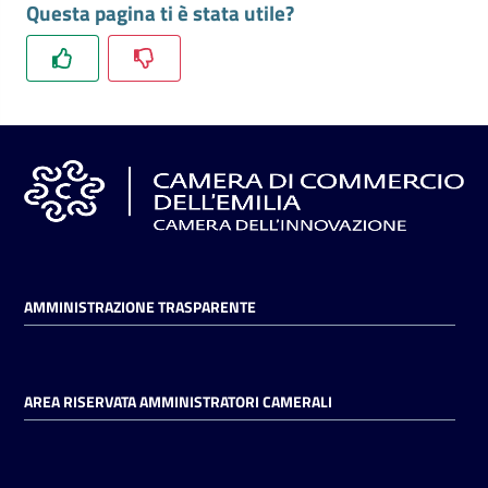
Questa pagina ti è stata utile?
l'impresa
e
il
territorio
Tutelare
l'Impresa
e
il
Consumatore
AMMINISTRAZIONE TRASPARENTE
L'impresa
in
AREA RISERVATA AMMINISTRATORI CAMERALI
digitale