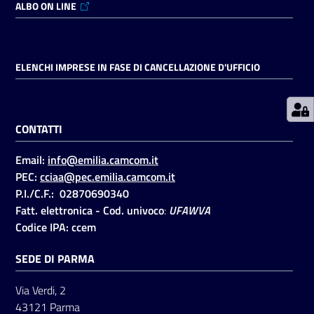
ALBO ON LINE
Prenotazioni
on line
ELENCHI IMPRESE IN FASE DI CANCELLAZIONE D'UFFICIO
Pagamenti
on line
CONTATTI
Email:
info@emilia.camcom.it
Accedi
PEC:
cciaa@pec.emilia.camcom.it
P.I./C.F.: 02870690340
Fatt. elettronica - Cod. univoco
:
UFAWVA
Codice IPA: ccem
SEDE DI PARMA
Registrati
Via Verdi, 2
43121 Parma