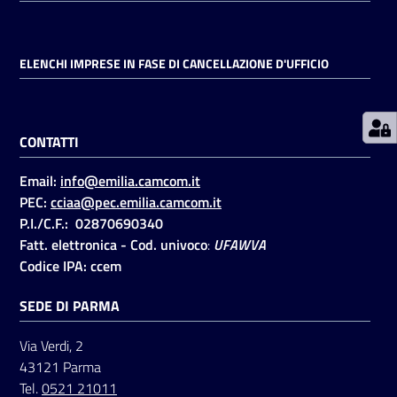
Prenotazioni
ELENCHI IMPRESE IN FASE DI CANCELLAZIONE D'UFFICIO
on line
Pagamenti
CONTATTI
on line
Email:
info@emilia.camcom.it
PEC:
cciaa@pec.emilia.camcom.it
Accedi
P.I./C.F.: 02870690340
Fatt. elettronica - Cod. univoco
:
UFAWVA
Codice IPA: ccem
SEDE DI PARMA
Registrati
Via Verdi, 2
43121 Parma
Tel.
0521 21011