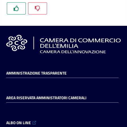
l'impresa
e
il
territorio
Tutelare
l'Impresa
e
il
Consumatore
AMMINISTRAZIONE TRASPARENTE
L'impresa
AREA RISERVATA AMMINISTRATORI CAMERALI
in
digitale
ALBO ON LINE