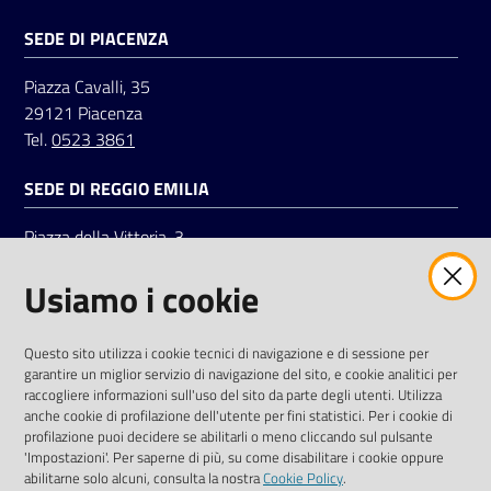
SEDE DI PIACENZA
Seguici
Piazza Cavalli, 35
su
29121 Piacenza
Tel.
0523 3861
SEDE DI REGGIO EMILIA
Piazza della Vittoria, 3
42121 Reggio Emilia
Usiamo i cookie
Tel.
0522 7961
SOCIAL
Questo sito utilizza i cookie tecnici di navigazione e di sessione per
garantire un miglior servizio di navigazione del sito, e cookie analitici per
Linkedin
Facebook
Instagram
raccogliere informazioni sull'uso del sito da parte degli utenti. Utilizza
anche cookie di profilazione dell'utente per fini statistici. Per i cookie di
profilazione puoi decidere se abilitarli o meno cliccando sul pulsante
'Impostazioni'. Per saperne di più, su come disabilitare i cookie oppure
abilitarne solo alcuni, consulta la nostra
Cookie Policy
.