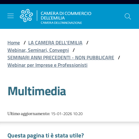
Vai al contenuto
Vai alla navigazione
Vai al footer
Home
/
LA CAMERA DELL'EMILIA
/
Webinar, Seminari, Convegni
/
SEMINARI ANNI PRECEDENTI - NON PUBBLICARE
/
La
Webinar per Imprese e Professionisti
Camera
dell'Emilia
Multimedia
Gestire
l'impresa
15-01-2026 10:20
Ultimo aggiornamento
:
Questa pagina ti è stata utile?
Promuovere