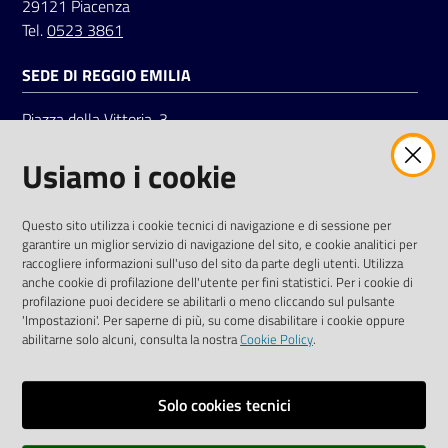
29121 Piacenza
Tel.
0523 3861
SEDE DI REGGIO EMILIA
Piazza della Vittoria, 3
42121 Reggio Emilia
Usiamo i cookie
Tel.
0522 7961
SOCIAL
Questo sito utilizza i cookie tecnici di navigazione e di sessione per
garantire un miglior servizio di navigazione del sito, e cookie analitici per
Linkedin
Facebook
Instagram
raccogliere informazioni sull'uso del sito da parte degli utenti. Utilizza
anche cookie di profilazione dell'utente per fini statistici. Per i cookie di
profilazione puoi decidere se abilitarli o meno cliccando sul pulsante
'Impostazioni'. Per saperne di più, su come disabilitare i cookie oppure
abilitarne solo alcuni, consulta la nostra
Cookie Policy
.
Privacy policy
Solo cookies tecnici
Informative e liberatorie privacy