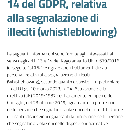
14 del GDPR, relativa
l'impresa
e
alla segnalazione di
il
territorio
illeciti (whistleblowing)
Tutelare
Le seguenti informazioni sono fornite agli interessati, ai
l'Impresa
sensi degli artt. 13 e 14 del Regolamento UE n. 679/2016
e
(di seguito “GDPR”) e riguardano i trattamenti di dati
il
personali relativi alla segnalazione di illeciti
Consumatore
(Whistleblowing), secondo quanto disposto – in particolare
– dal D.Lgs. 10 marzo 2023, n. 24 (Attuazione della
direttiva (UE) 2019/1937 del Parlamento europeo e del
L'impresa
Consiglio, del 23 ottobre 2019, riguardante la protezione
in
delle persone che segnalano violazioni del diritto dell'Unione
digitale
e recante disposizioni riguardanti la protezione delle persone
che segnalano violazioni delle disposizioni normative