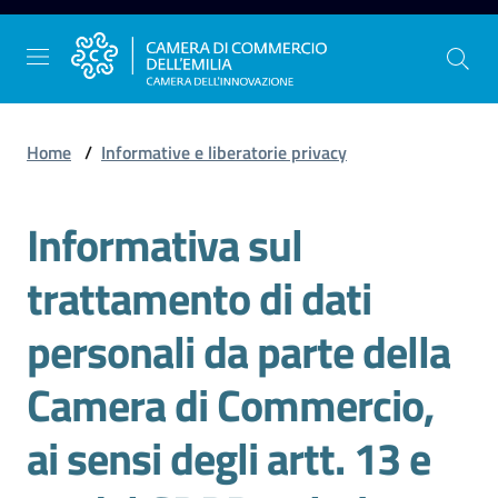
Vai al contenuto
Vai alla navigazione
Vai al footer
Home
/
Informative e liberatorie privacy
Informativa sul
La
Camera
trattamento di dati
dell'Emilia
personali da parte della
Gestire
Camera di Commercio,
l'impresa
ai sensi degli artt. 13 e
Promuovere