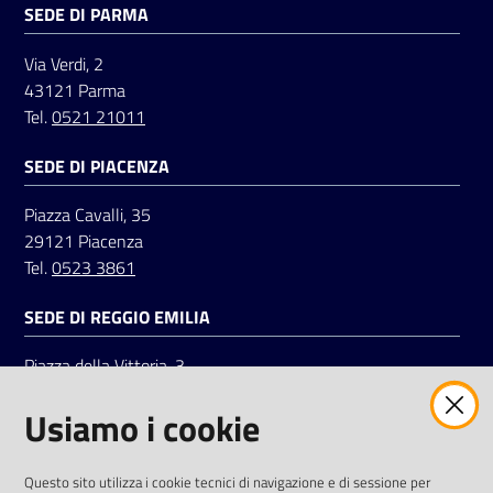
SEDE DI PARMA
Studio Villa Via G.B. Venturi 100 - Bibbiano
Tel. 0522883334
Via Verdi, 2
43121 Parma
Tel.
0521 21011
SEDE DI PIACENZA
Piazza Cavalli, 35
29121 Piacenza
Tel.
0523 3861
SEDE DI REGGIO EMILIA
Piazza della Vittoria, 3
42121 Reggio Emilia
Usiamo i cookie
Tel.
0522 7961
SOCIAL
Questo sito utilizza i cookie tecnici di navigazione e di sessione per