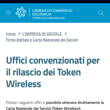
Vai al contenuto
Vai alla navigazione
Vai al footer
Home
/
L'IMPRESA IN DIGITALE
/
Firma digitale e Carta Nazionale dei Servizi
La
Uffici convenzionati per
Camera
dell'Emilia
il rilascio dei Token
Wireless
Gestire
l'impresa
Presso i seguenti uffici è
possibile ottenere direttamente la
Promuovere
Carta Nazionale dei Servizi (Token Wireless):