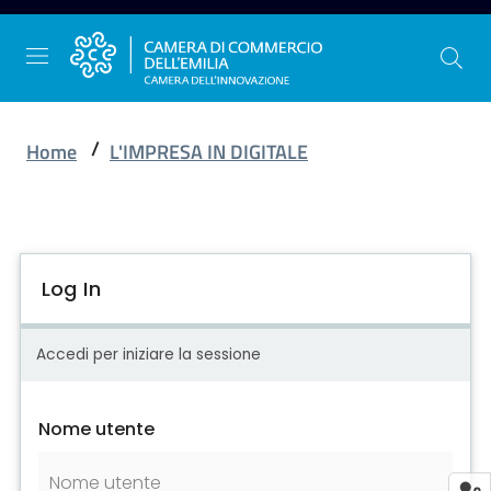
/
Home
L'IMPRESA IN DIGITALE
La
Camera
dell'Emilia
Log In
Gestire
Accedi per iniziare la sessione
l'impresa
Nome utente
Promuovere
l'impresa
e