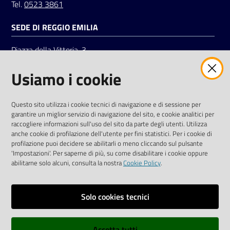
Tel.
0523 3861
SEDE DI REGGIO EMILIA
Piazza della Vittoria, 3
42121 Reggio Emilia
Usiamo i cookie
Tel.
0522 7961
SOCIAL
Questo sito utilizza i cookie tecnici di navigazione e di sessione per
garantire un miglior servizio di navigazione del sito, e cookie analitici per
Linkedin
Facebook
Instagram
raccogliere informazioni sull'uso del sito da parte degli utenti. Utilizza
anche cookie di profilazione dell'utente per fini statistici. Per i cookie di
profilazione puoi decidere se abilitarli o meno cliccando sul pulsante
'Impostazioni'. Per saperne di più, su come disabilitare i cookie oppure
abilitarne solo alcuni, consulta la nostra
Cookie Policy
.
Privacy policy
Solo cookies tecnici
Informative e liberatorie privacy
Accetta tutti