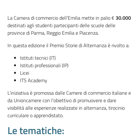
l'impresa
e
La Camera di commercio dell'Emilia mette in palio €
30.000
il
destinati agli studenti partecipanti delle scuole delle
territorio
province di Parma, Reggio Emilia e Piacenza.
In questa edizione il Premio Storie di Alternanza è rivolto a:
Tutelare
Istituti tecnici (IT)
l'Impresa
Istituti professionali (IP)
e
Licei
il
ITS Academy
Consumatore
L’iniziativa è promossa dalle Camere di commercio italiane e
da Unioncamere con l’obiettivo di promuovere e dare
L'impresa
visibilità alle esperienze realizzate in alternanza, tirocinio
in
curriculare o apprendistato.
digitale
Le tematiche: