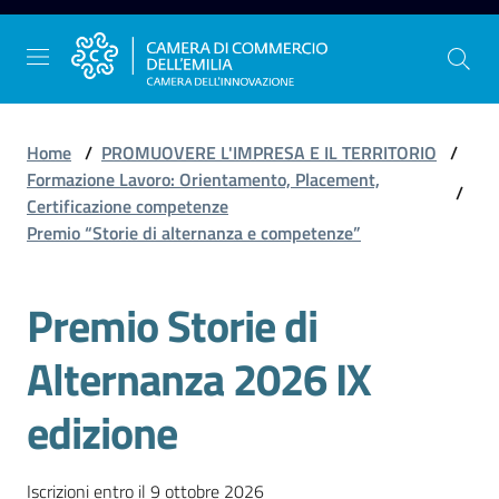
Vai al contenuto
Vai alla navigazione
Vai al footer
Home
/
PROMUOVERE L'IMPRESA E IL TERRITORIO
/
Formazione Lavoro: Orientamento, Placement,
/
Certificazione competenze
La
Premio “Storie di alternanza e competenze”
Camera
dell'Emilia
Premio Storie di
Alternanza 2026 IX
Gestire
l'impresa
edizione
Promuovere
Iscrizioni entro il 9 ottobre 2026