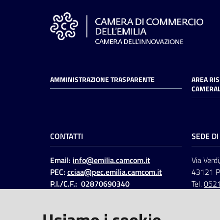
AMMINISTRAZIONE TRASPARENTE
AREA RI
CAMERAL
CONTATTI
SEDE D
Email:
info@emilia.camcom.it
Via Verdi
PEC:
cciaa@pec.emilia.camcom.it
43121 
P.I./C.F.: 02870690340
Tel.
052
Fatt. elettronica - Cod.
univoco
:
UFAWVA
Usiamo i cookie
Codice IPA: ccem