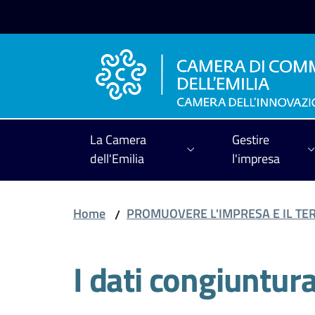
Vai al contenuto
Vai alla navigazione
Vai al footer
La Camera
Gestire
dell'Emilia
l'impresa
Home
PROMUOVERE L'IMPRESA E IL TE
/
I dati congiuntura