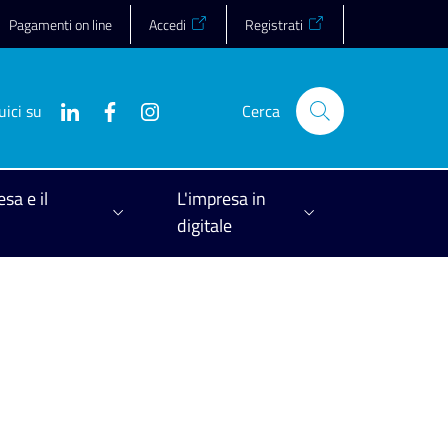
Pagamenti on line
Accedi
Registrati
uici su
Cerca
esa e il
L'impresa in
digitale