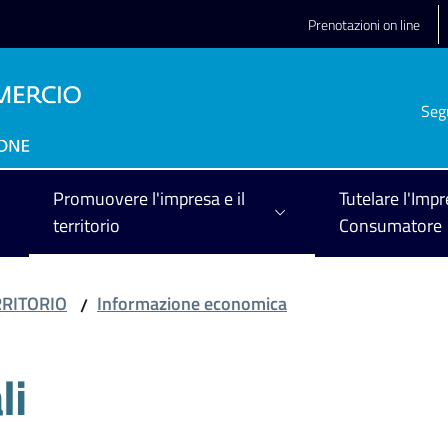
Prenotazioni on line
Seg
Promuovere l'impresa e il
Tutelare l'Impr
territorio
Consumatore
RRITORIO
Informazione economica
/
li