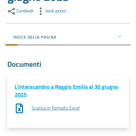
l'impresa
e
Condividi
Vedi azioni
il
territorio
INDICE DELLA PAGINA
Tutelare
l'Impresa
Documenti
e
il
Consumatore
L'interscambio a Reggio Emilia al 30 giugno
2025
L'impresa
Scarica in formato Excel
in
digitale