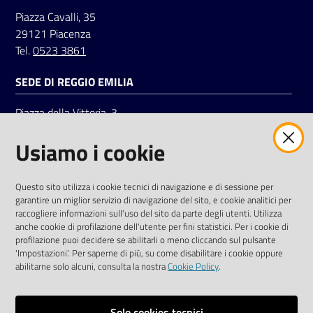
Piazza Cavalli, 35
29121 Piacenza
Tel.
0523 3861
SEDE DI REGGIO EMILIA
Piazza della Vittoria, 3
42121 Reggio Emilia
Usiamo i cookie
Tel.
0522 7961
SOCIAL
Questo sito utilizza i cookie tecnici di navigazione e di sessione per
garantire un miglior servizio di navigazione del sito, e cookie analitici per
Linkedin
Facebook
Instagram
raccogliere informazioni sull'uso del sito da parte degli utenti. Utilizza
anche cookie di profilazione dell'utente per fini statistici. Per i cookie di
profilazione puoi decidere se abilitarli o meno cliccando sul pulsante
'Impostazioni'. Per saperne di più, su come disabilitare i cookie oppure
abilitarne solo alcuni, consulta la nostra
Cookie Policy
.
Privacy policy
Solo cookies tecnici