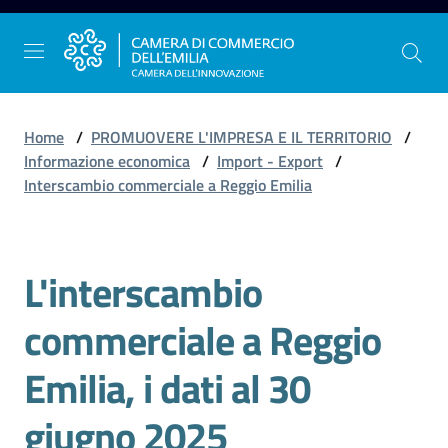
Vai al contenuto
Vai alla navigazione
Vai al footer
Home
/
PROMUOVERE L'IMPRESA E IL TERRITORIO
/
Informazione economica
/
Import - Export
/
Interscambio commerciale a Reggio Emilia
La
Camera
dell'Emilia
L'interscambio
Salta al contenuto
commerciale a Reggio
Gestire
l'impresa
Emilia, i dati al 30
giugno 2025
Promuovere