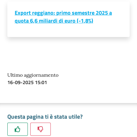
Export reggiano: primo semestre 2025 a
Prenotazioni
quota 6,6 miliardi di euro (-1,8%)
on line
Pagamenti
on line
Ultimo aggiornamento
Accedi
16-09-2025 15:01
Registrati
Questa pagina ti è stata utile?