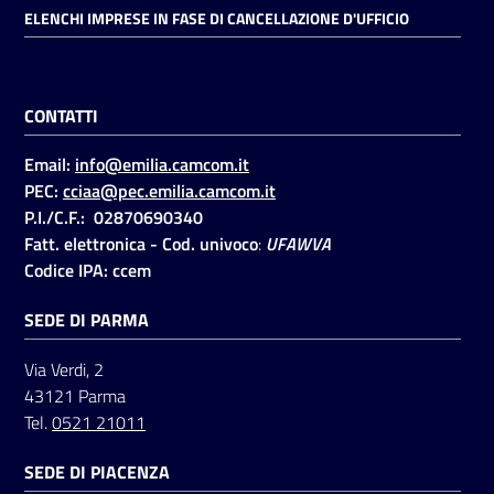
ELENCHI IMPRESE IN FASE DI CANCELLAZIONE D'UFFICIO
CONTATTI
Email:
info@emilia.camcom.it
PEC:
cciaa@pec.emilia.camcom.it
P.I./C.F.: 02870690340
Fatt. elettronica - Cod. univoco
:
UFAWVA
Codice IPA: ccem
SEDE DI PARMA
Via Verdi, 2
43121 Parma
Tel.
0521 21011
SEDE DI PIACENZA