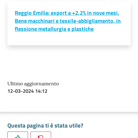
Reggio Emilia: export a +2,2% in nove mesi.
Prenotazioni
Bene macchinari e tessile-abbigliamento, in
on line
flessione metallurgia e plastiche
Pagamenti
on line
Accedi
Ultimo aggiornamento
12-03-2024 14:12
Registrati
Questa pagina ti è stata utile?