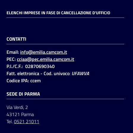
ELENCHI IMPRESE IN FASE DI CANCELLAZIONE D'UFFICIO
CONTATTI
Email:
info@emilia.camcom.it
PEC:
cciaa@pec.emilia.camcom.it
P.I./C.F.: 02870690340
Fatt. elettronica - Cod. univoco
:
UFAWVA
Codice IPA: ccem
SEDE DI PARMA
Via Verdi, 2
43121 Parma
Tel.
0521 21011