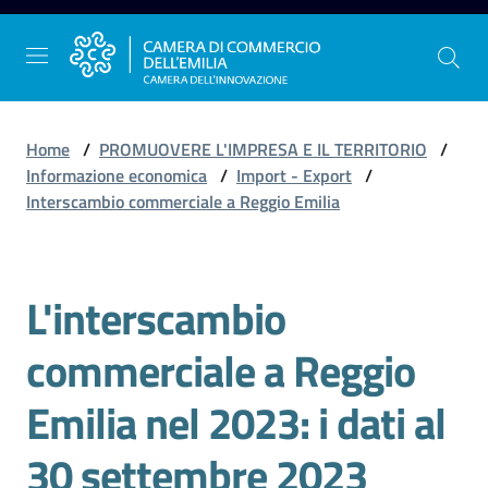
Vai al contenuto
Vai alla navigazione
Vai al footer
Home
/
PROMUOVERE L'IMPRESA E IL TERRITORIO
/
Informazione economica
/
Import - Export
/
Interscambio commerciale a Reggio Emilia
La
Camera
dell'Emilia
L'interscambio
Salta al contenuto
commerciale a Reggio
Gestire
l'impresa
Emilia nel 2023: i dati al
30 settembre 2023
Promuovere