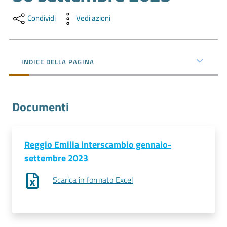
l'impresa
e
Condividi
Vedi azioni
il
territorio
INDICE DELLA PAGINA
Tutelare
l'Impresa
Documenti
e
il
Consumatore
Reggio Emilia interscambio gennaio-
settembre 2023
L'impresa
Scarica in formato Excel
in
digitale