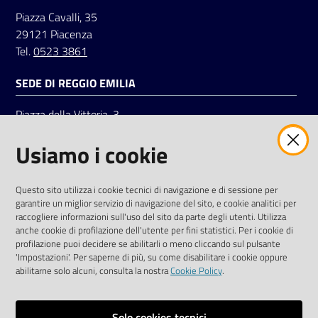
Piazza Cavalli, 35
29121 Piacenza
Tel.
0523 3861
SEDE DI REGGIO EMILIA
Piazza della Vittoria, 3
42121 Reggio Emilia
Usiamo i cookie
Tel.
0522 7961
SOCIAL
Questo sito utilizza i cookie tecnici di navigazione e di sessione per
garantire un miglior servizio di navigazione del sito, e cookie analitici per
Linkedin
Facebook
Instagram
raccogliere informazioni sull'uso del sito da parte degli utenti. Utilizza
anche cookie di profilazione dell'utente per fini statistici. Per i cookie di
profilazione puoi decidere se abilitarli o meno cliccando sul pulsante
'Impostazioni'. Per saperne di più, su come disabilitare i cookie oppure
abilitarne solo alcuni, consulta la nostra
Cookie Policy
.
Privacy policy
Solo cookies tecnici