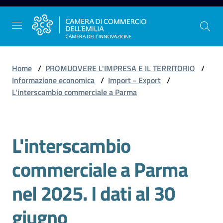
Vai al contenuto
Vai alla navigazione
Vai al footer
Home
/
PROMUOVERE L'IMPRESA E IL TERRITORIO
/
Informazione economica
/
Import - Export
/
L'interscambio commerciale a Parma
La
Camera
dell'Emilia
L'interscambio
Salta al contenuto
commerciale a Parma
Gestire
l'impresa
nel 2025. I dati al 30
giugno
Promuovere