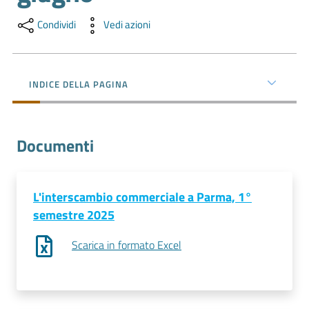
l'impresa
e
Condividi
Vedi azioni
il
territorio
INDICE DELLA PAGINA
Tutelare
l'Impresa
Documenti
e
il
Consumatore
L'interscambio commerciale a Parma, 1°
semestre 2025
L'impresa
Scarica in formato Excel
in
digitale