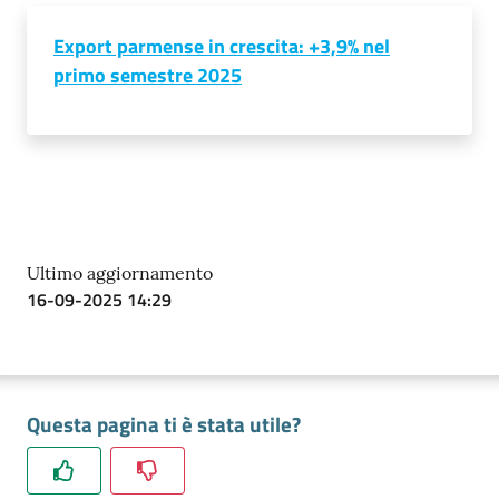
Export parmense in crescita: +3,9% nel
Prenotazioni
primo semestre 2025
on line
Pagamenti
on line
Ultimo aggiornamento
Accedi
16-09-2025 14:29
Registrati
Questa pagina ti è stata utile?