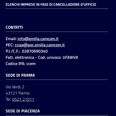
ELENCHI IMPRESE IN FASE DI CANCELLAZIONE D'UFFICIO
CONTATTI
Email:
info@emilia.camcom.it
PEC:
cciaa@pec.emilia.camcom.it
P.I./C.F.: 02870690340
Fatt. elettronica - Cod. univoco
:
UFAWVA
Codice IPA: ccem
SEDE DI PARMA
Via Verdi, 2
43121 Parma
Tel.
0521 21011
SEDE DI PIACENZA