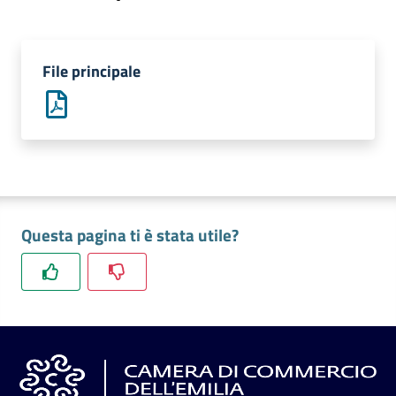
l'impresa
e
il
File principale
territorio
Tutelare
l'Impresa
e
il
Consumatore
Questa pagina ti è stata utile?
L'impresa
in
digitale