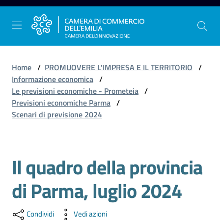
Vai al contenuto
Vai alla navigazione
Vai al footer
Home
/
PROMUOVERE L'IMPRESA E IL TERRITORIO
/
Informazione economica
/
Le previsioni economiche - Prometeia
/
La
Previsioni economiche Parma
/
Camera
Scenari di previsione 2024
dell'Emilia
Il quadro della provincia
Gestire
l'impresa
di Parma, luglio 2024
Promuovere
Condividi
Vedi azioni