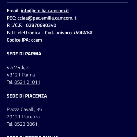
Email:
info@emilia.camcom.it
PEC:
cciaa@pec.emilia.camcom.it
Seguici
P.I./C.F.: 02870690340
su
Fatt. elettronica - Cod. univoco
:
UFAWVA
Codice IPA: ccem
SEDE DI PARMA
Via Verdi, 2
43121 Parma
Tel.
0521 21011
SEDE DI PIACENZA
Piazza Cavalli, 35
29121 Piacenza
Tel.
0523 3861