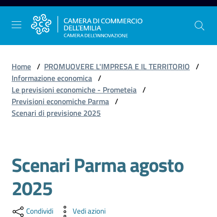
Vai al contenuto
Vai alla navigazione
Vai al footer
Home
/
PROMUOVERE L'IMPRESA E IL TERRITORIO
/
Informazione economica
/
Le previsioni economiche - Prometeia
/
La
Previsioni economiche Parma
/
Camera
Scenari di previsione 2025
dell'Emilia
Scenari Parma agosto
Gestire
l'impresa
2025
Promuovere
Condividi
Vedi azioni