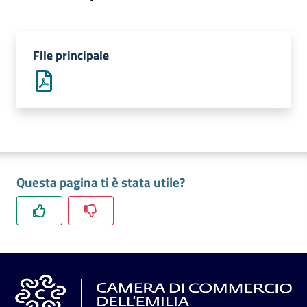
l'impresa
e
il
File principale
territorio
Tutelare
l'Impresa
e
il
Consumatore
Questa pagina ti è stata utile?
L'impresa
in
digitale