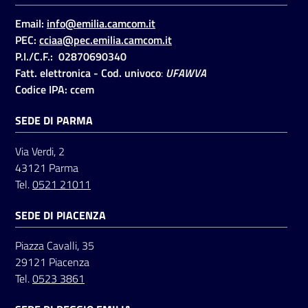
Email:
info@emilia.camcom.it
PEC:
cciaa@pec.emilia.camcom.it
Seguici
P.I./C.F.: 02870690340
su
Fatt. elettronica - Cod. univoco
:
UFAWVA
Codice IPA: ccem
SEDE DI PARMA
Via Verdi, 2
43121 Parma
Tel.
0521 21011
SEDE DI PIACENZA
Piazza Cavalli, 35
29121 Piacenza
Tel.
0523 3861