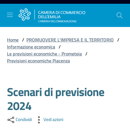
Vai al contenuto
Vai alla navigazione
Vai al footer
Home
/
PROMUOVERE L'IMPRESA E IL TERRITORIO
/
Informazione economica
/
Le previsioni economiche - Prometeia
/
La
Previsioni economiche Piacenza
Camera
dell'Emilia
Scenari di previsione
Salta al contenuto
Gestire
2024
l'impresa
Condividi
Vedi azioni
Promuovere