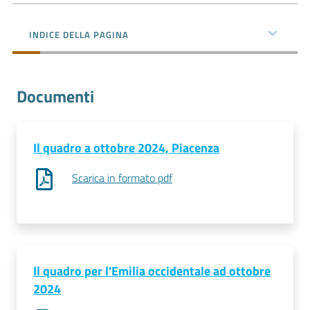
l'impresa
e
INDICE DELLA PAGINA
il
territorio
Documenti
Tutelare
l'Impresa
e
Il quadro a ottobre 2024, Piacenza
il
Scarica in formato pdf
Consumatore
L'impresa
in
digitale
Il quadro per l'Emilia occidentale ad ottobre
2024