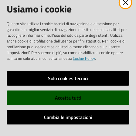
Usiamo i cookie
Tel.
0522 7961
SOCIAL
Questo sito utilizza i cookie tecnici di navigazione e di sessione per
garantire un miglior servizio di navigazione del sito, e cookie analitici per
Linkedin
Facebook
Instagram
raccogliere informazioni sull'uso del sito da parte degli utenti. Utilizza
anche cookie di profilazione dell'utente per fini statistici. Per i cookie di
profilazione puoi decidere se abilitarli o meno cliccando sul pulsante
'Impostazioni'. Per saperne di più, su come disabilitare i cookie oppure
abilitarne solo alcuni, consulta la nostra
Cookie Policy
.
Privacy policy
Solo cookies tecnici
Informative e liberatorie privacy
Accetta tutti
Dichiarazione di accessibilità
Sitemap
Cambia le impostazioni
Web Analitycs Italia