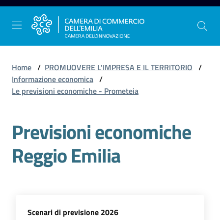
Vai al contenuto
Vai alla navigazione
Vai al footer
Home
/
PROMUOVERE L'IMPRESA E IL TERRITORIO
/
Informazione economica
/
Le previsioni economiche - Prometeia
La
Camera
Previsioni economiche
dell'Emilia
Reggio Emilia
Gestire
l'impresa
Scenari di previsione 2026
Promuovere