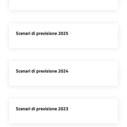
l'impresa
e
il
territorio
Scenari di previsione 2025
Tutelare
l'Impresa
e
il
Scenari di previsione 2024
Consumatore
L'impresa
in
Scenari di previsione 2023
digitale