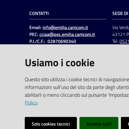
CONTATTI
SEDE D
Email:
info@emilia.camcom.it
Via Verdi
PEC:
cciaa@pec.emilia.camcom.it
43121 
P.I./C.F.: 02870690340
Tel.
052
Fatt. elettronica - Cod.
univoco
:
UFAWVA
Usiamo i cookie
Codice IPA: ccem
SOCIAL
Questo sito utilizza i cookie tecnici di navigazione
informazioni sull'uso del sito da parte degli utenti
Linkedin
Facebook
Instagram
abilitarli o meno cliccando sul pulsante 'Impostazi
Policy
.
Solo cookies tecnici
Accetta tutti