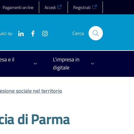
Pagamenti on line
Accedi
Registrati
uici su
Cerca
esa e il
L'impresa in
digitale
esione sociale nel territorio
ncia di Parma