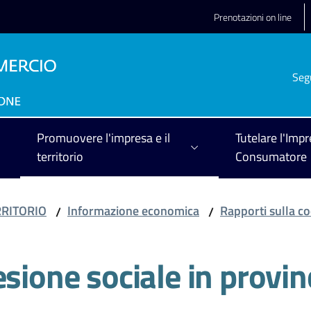
Prenotazioni on line
Seg
Promuovere l'impresa e il
Tutelare l'Impr
territorio
Consumatore
RRITORIO
Informazione economica
Rapporti sulla co
/
/
esione sociale in provi