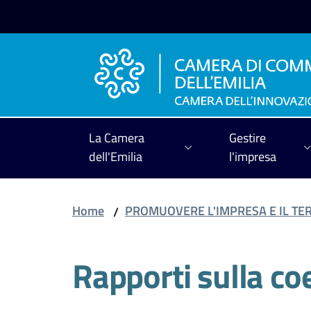
Vai al contenuto
Vai alla navigazione
Vai al footer
La Camera
Gestire
dell'Emilia
l'impresa
Home
PROMUOVERE L'IMPRESA E IL TE
/
Rapporti sulla co