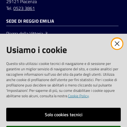
29121 Piacenza
Tel.
0523 3861
SEDE DI REGGIO EMILIA
Piazza della Vittoria, 3
42121 Reggio Emilia
Usiamo i cookie
Tel.
0522 7961
SOCIAL
Questo sito utilizza i cookie tecnici di navigazione e di sessione per
garantire un miglior servizio di navigazione del sito, e cookie analitici per
Linkedin
Facebook
Instagram
raccogliere informazioni sull'uso del sito da parte degli utenti. Utilizza
anche cookie di profilazione dell'utente per fini statistici. Per i cookie di
profilazione puoi decidere se abilitarli o meno cliccando sul pulsante
'Impostazioni'. Per saperne di più, su come disabilitare i cookie oppure
abilitarne solo alcuni, consulta la nostra
Cookie Policy
.
Privacy policy
Solo cookies tecnici
Informative e liberatorie privacy