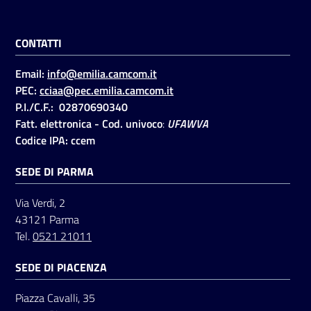
CONTATTI
Seguici
su
Email:
info@emilia.camcom.it
PEC:
cciaa@pec.emilia.camcom.it
P.I./C.F.: 02870690340
Fatt. elettronica - Cod. univoco
:
UFAWVA
Codice IPA: ccem
SEDE DI PARMA
Via Verdi, 2
43121 Parma
Tel.
0521 21011
SEDE DI PIACENZA
Piazza Cavalli, 35