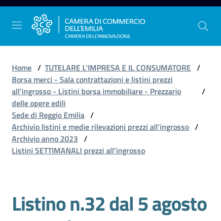
Vai al contenuto
Vai alla navigazione
Vai al footer
Home
/
TUTELARE L'IMPRESA E IL CONSUMATORE
/
Borsa merci - Sala contrattazioni e listini prezzi
all'ingrosso - Listini borsa immobiliare - Prezzario
/
La
delle opere edili
Camera
Sede di Reggio Emilia
/
dell'Emilia
Archivio listini e medie rilevazioni prezzi all'ingrosso
/
Archivio anno 2023
/
Listini SETTIMANALI prezzi all'ingrosso
Gestire
l'impresa
Listino n.32 dal 5 agosto
Promuovere