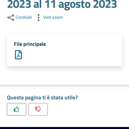
2023 al 11 agosto 2023
l'impresa
e
il
Condividi
Vedi azioni
territorio
File principale
Tutelare
l'Impresa
e
il
Consumatore
Questa pagina ti è stata utile?
L'impresa
in
digitale