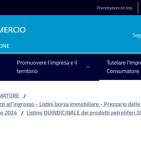
Prenotazioni on line
Seg
Promuovere l'impresa e il
Tutelare l'Impr
territorio
Consumatore
UMATORE
/
zzi all'ingrosso - Listini borsa immobiliare - Prezzario delle
o 2024
Listino QUINDICINALE dei prodotti petroliferi 
/