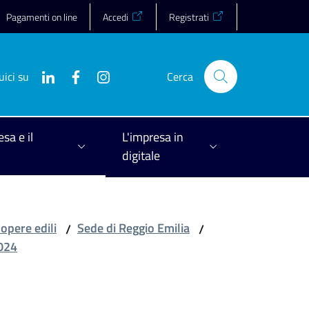
Pagamenti on line
Accedi
Registrati
uici su
Cerca
esa e il
L'impresa in
digitale
 opere edili
Sede di Reggio Emilia
/
/
2024