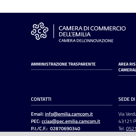
AMMINISTRAZIONE TRASPARENTE
AREA RI
CAMERAL
CONTATTI
SEDE D
Email:
info@emilia.camcom.it
Via Verdi
PEC:
cciaa@pec.emilia.camcom.it
43121 
P.I./C.F.: 02870690340
Tel.
052
Fatt. elettronica - Cod.