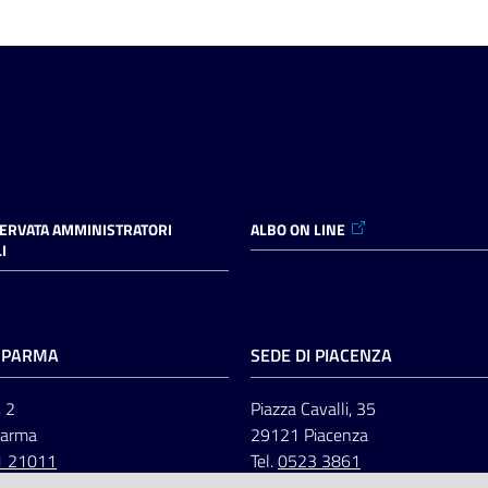
SERVATA AMMINISTRATORI
ALBO ON LINE
I
I PARMA
SEDE DI PIACENZA
, 2
Piazza Cavalli, 35
Parma
29121 Piacenza
1 21011
Tel.
0523 3861