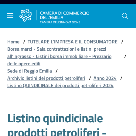
Vai al contenuto
Vai alla navigazione
Vai al footer
Home
/
TUTELARE L'IMPRESA E IL CONSUMATORE
/
Borsa merci - Sala contrattazioni e listini prezzi
all'ingrosso - Listini borsa immobiliare - Prezzario
/
La
delle opere edili
Camera
Sede di Reggio Emilia
/
dell'Emilia
Archivio listini dei prodotti petroliferi
/
Anno 2024
/
Listino QUINDICINALE dei prodotti petroliferi 2024
Gestire
l'impresa
Listino quindicinale
prodotti petroliferi -
Promuovere