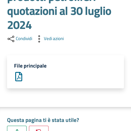
l'impresa
quotazioni al 30 luglio
e
il
2024
territorio
Condividi
Vedi azioni
Tutelare
l'Impresa
e
File principale
il
Consumatore
L'impresa
in
digitale
Questa pagina ti è stata utile?