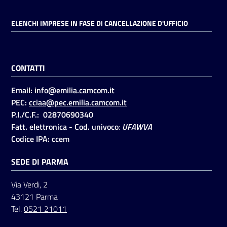
ELENCHI IMPRESE IN FASE DI CANCELLAZIONE D'UFFICIO
Seguici
su
CONTATTI
Email:
info@emilia.camcom.it
PEC:
cciaa@pec.emilia.camcom.it
P.I./C.F.: 02870690340
Fatt. elettronica - Cod. univoco
:
UFAWVA
Codice IPA: ccem
SEDE DI PARMA
Via Verdi, 2
43121 Parma
Tel.
0521 21011