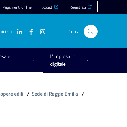
Pagamenti on line
Accedi
Registrati
uici su
Cerca
esa e il
L'impresa in
digitale
 opere edili
Sede di Reggio Emilia
/
/