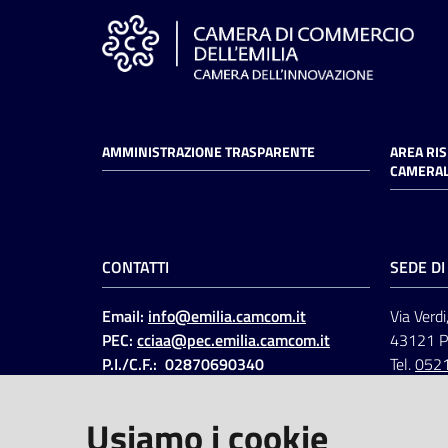
AMMINISTRAZIONE TRASPARENTE
AREA RI
CAMERAL
CONTATTI
SEDE D
Email:
info@emilia.camcom.it
Via Verdi
PEC:
cciaa@pec.emilia.camcom.it
43121 
P.I./C.F.: 02870690340
Tel.
052
Fatt. elettronica - Cod.
univoco
:
UFAWVA
Usiamo i cookie
Codice IPA: ccem