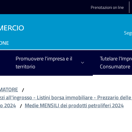
Prenotazioni on line
Seg
Promuovere l'impresa e il
Tutelare l'Impr
territorio
Consumatore
UMATORE
/
zzi all'ingrosso - Listini borsa immobiliare - Prezzario delle
o 2024
Medie MENSILI dei prodotti petroliferi 2024
/