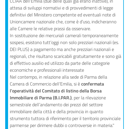
CCIAA dell’Emilia (due delle quali già erano inattive), in
attesa di sviluppi normativi e di provvedimenti di legge
definitivi del Ministero competente ed eventuali note di
Prenotazioni
Unioncamere nazionale che, come è d’uso, indicheranno
on line
alle Camere le relative prassi da osservare.
In sostituzione dei mercuriali camerali temporaneamente
Pagamenti
sospesi, esistono tutt’oggi non solo prezziari nazionali (es.
on line
DEI PLUS) a pagamento ma anche prezziari nazionali e
regionali, che risultano scaricabili gratuitamente e sono già
di effettivo ausilio ed utilizzo da parte delle categorie
economiche e professionali interessate
Accedi
Nel contempo, in relazione alla sede di Parma della
Camera di Commercio dell’Emilia, si è
confermata
l’operatività del Comitato di listino della Borsa
Immobiliare di Parma (B.I.PAR.)
, per la rilevazione
semestrale dell’andamento dei prezzi del settore
Registrati
immobiliare della città e della provincia in quanto
strumento tuttora di riferimento per il territorio provinciale
parmense per dirimere dubbi o controversie in materia."