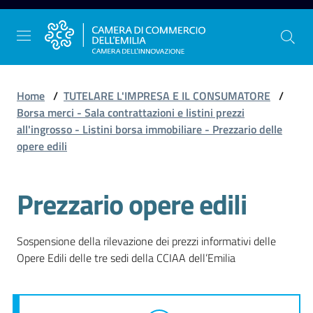
Vai al contenuto
Vai alla navigazione
Vai al footer
Home
/
TUTELARE L'IMPRESA E IL CONSUMATORE
/
Borsa merci - Sala contrattazioni e listini prezzi
all'ingrosso - Listini borsa immobiliare - Prezzario delle
La
opere edili
Camera
dell'Emilia
Prezzario opere edili
Gestire
Sospensione della rilevazione dei prezzi informativi delle
l'impresa
Opere Edili delle tre sedi della CCIAA dell’Emilia
Promuovere