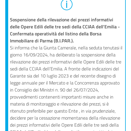
l'impresa
e
il
Sospensione della rilevazione dei prezzi informativi
territorio
delle Opere Edili delle tre sedi della CCIAA dell’Emilia -
Confermata operatività del listino della Borsa
Immobiliare di Parma (B.I.PAR.).
Tutelare
Si informa che la Giunta Camerale, nella seduta tenutasi il
l'Impresa
giorno 16/09/2024, ha deliberato la sospensione della
e
rilevazione dei prezzi informativi delle Opere Edili delle tre
il
sedi della CCIAA dell’Emilia. A fronte delle indicazioni del
Consumatore
Garante sia del 10 luglio 2023 e del recente disegno di
legge annuale per il Mercato e la Concorrenza approvato
in Consiglio dei Ministri n. 90 del 26/07/2024,
provvedimenti contenenti importanti misure anche in
L'impresa
materia di monitoraggio e rilevazione dei prezzi, si è
in
ritenuto preferibile per questo Ente , in via prudenziale,
digitale
decidere per la cessazione momentanea della rilevazione
dei prezzi informativi delle Opere Edili delle tre sedi della