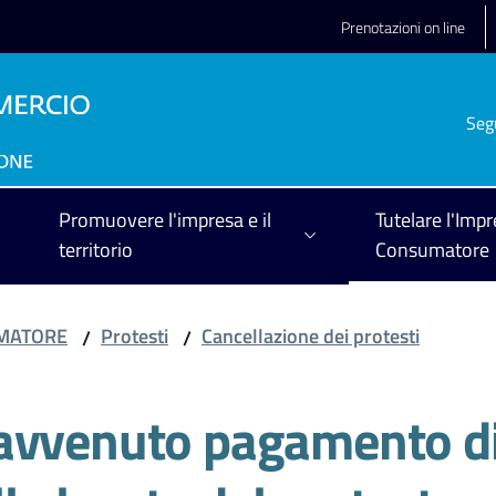
Prenotazioni on line
Seg
Promuovere l'impresa e il
Tutelare l'Impr
territorio
Consumatore
UMATORE
Protesti
Cancellazione dei protesti
/
/
avvenuto pagamento di 