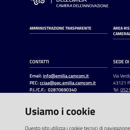
AMMINISTRAZIONE TRASPARENTE
AREA RI
CAMERAL
CONTATTI
SEDE D
Email:
info@emilia.camcom.it
Via Verdi
PEC:
cciaa@pec.emilia.camcom.it
43121 
P.I./C.F.: 02870690340
Tel.
052
Fatt. elettronica - Cod.
univoco
:
UFAWVA
Usiamo i cookie
Codice IPA: ccem
SOCIAL
Questo sito utilizza i cookie tecnici di navigazione