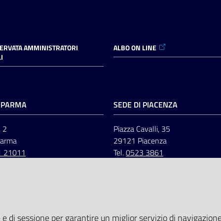
SERVATA AMMINISTRATORI
ALBO ON LINE
I
I PARMA
SEDE DI PIACENZA
, 2
Piazza Cavalli, 35
Parma
29121 Piacenza
1 21011
Tel.
0523 3861
 e di sessione per garantire un miglior servizio di navigazione 