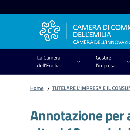
Vai al contenuto
Vai alla navigazione
Vai al footer
La Camera
Gestire
dell'Emilia
l'impresa
Home
TUTELARE L'IMPRESA E IL CONS
/
Annotazione per 