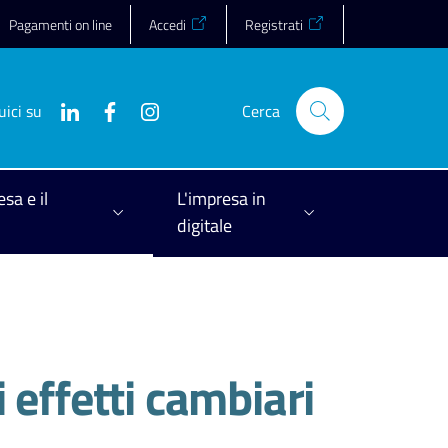
Pagamenti on line
Accedi
Registrati
uici su
Cerca
esa e il
L'impresa in
digitale
effetti cambiari