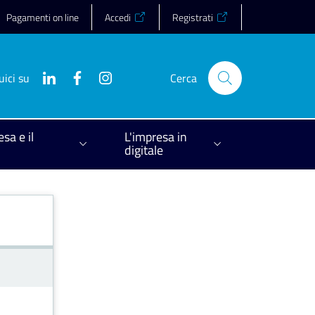
Pagamenti on line
Accedi
Registrati
uici su
Cerca
esa e il
L'impresa in
digitale