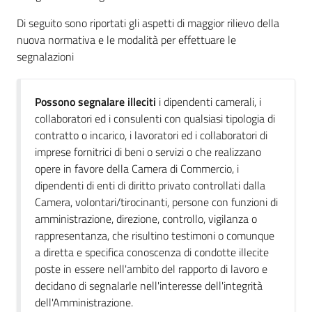
l'impresa
Di seguito sono riportati gli aspetti di maggior rilievo della
e
nuova normativa e le modalità per effettuare le
il
segnalazioni
territorio
Possono segnalare illeciti
i dipendenti camerali, i
Tutelare
collaboratori ed i consulenti con qualsiasi tipologia di
l'Impresa
contratto o incarico, i lavoratori ed i collaboratori di
e
imprese fornitrici di beni o servizi o che realizzano
il
opere in favore della Camera di Commercio, i
Consumatore
dipendenti di enti di diritto privato controllati dalla
Camera, volontari/tirocinanti, persone con funzioni di
amministrazione, direzione, controllo, vigilanza o
rappresentanza, che risultino testimoni o comunque
L'impresa
a diretta e specifica conoscenza di condotte illecite
in
poste in essere nell'ambito del rapporto di lavoro e
digitale
decidano di segnalarle nell'interesse dell'integrità
dell'Amministrazione.