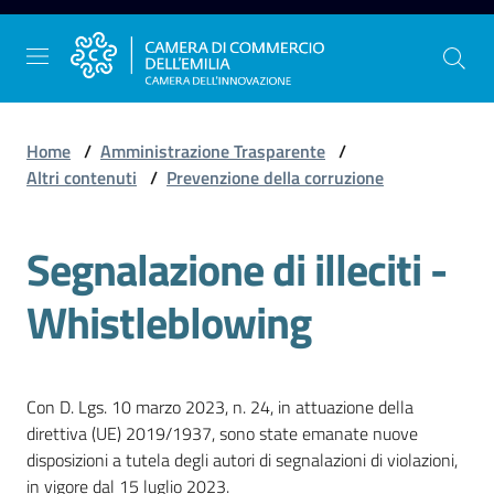
Vai al contenuto
Vai alla navigazione
Vai al footer
Home
/
Amministrazione Trasparente
/
Altri contenuti
/
Prevenzione della corruzione
La
Segnalazione di illeciti -
Camera
dell'Emilia
Whistleblowing
Gestire
l'impresa
Con D. Lgs. 10 marzo 2023, n. 24, in attuazione della
direttiva (UE) 2019/1937, sono state emanate nuove
disposizioni a tutela degli autori di segnalazioni di violazioni,
Promuovere
in vigore dal 15 luglio 2023.