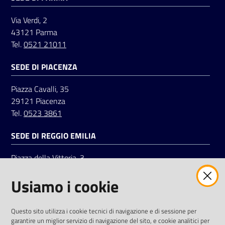
Via Verdi, 2
43121 Parma
Tel.
0521 21011
SEDE DI PIACENZA
Piazza Cavalli, 35
29121 Piacenza
Tel.
0523 3861
SEDE DI REGGIO EMILIA
Piazza della Vittoria, 3
42121 Reggio Emilia
Usiamo i cookie
Tel.
0522 7961
SOCIAL
Questo sito utilizza i cookie tecnici di navigazione e di sessione per
garantire un miglior servizio di navigazione del sito, e cookie analitici per