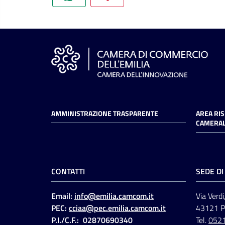
AMMINISTRAZIONE TRASPARENTE
AREA RI
CAMERAL
CONTATTI
SEDE D
Email:
info@emilia.camcom.it
Via Verdi
PEC:
cciaa@pec.emilia.camcom.it
43121 
P.I./C.F.: 02870690340
Tel.
052