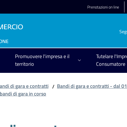
Prenotazioni on line
Seg
Promuovere l'impresa e il
Tutelare l'Impr
territorio
Consumatore
andi di gara e contratti
Bandi di gara e contratti - dal 
/
 bandi di gara in corso