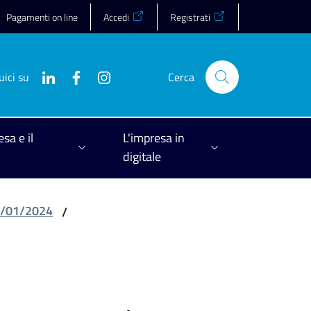
Pagamenti on line
Accedi
Registrati
uici su
Cerca
esa e il
L'impresa in
digitale
01/01/2024
/