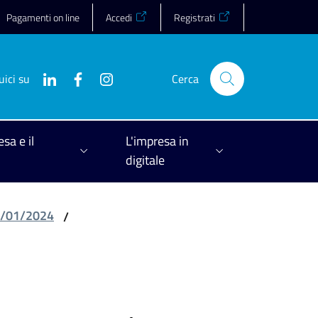
Pagamenti on line
Accedi
Registrati
uici su
Cerca
esa e il
L'impresa in
digitale
01/01/2024
/