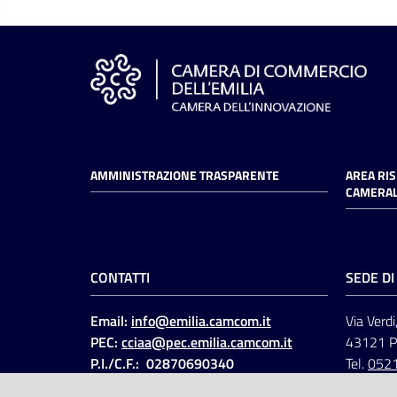
AMMINISTRAZIONE TRASPARENTE
AREA RI
CAMERAL
CONTATTI
SEDE D
Email:
info@emilia.camcom.it
Via Verdi
PEC:
cciaa@pec.emilia.camcom.it
43121 
P.I./C.F.: 02870690340
Tel.
052
Fatt. elettronica - Cod.