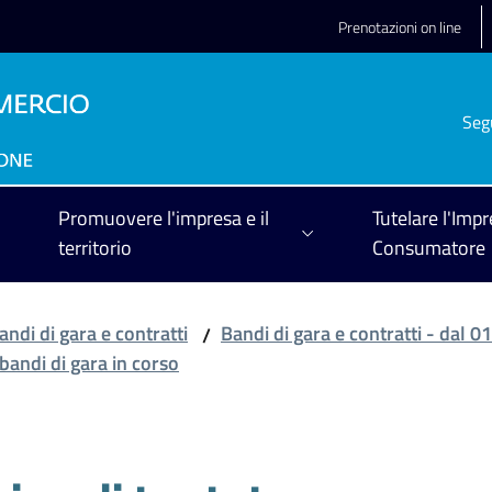
Prenotazioni on line
Seg
Promuovere l'impresa e il
Tutelare l'Impr
territorio
Consumatore
andi di gara e contratti
Bandi di gara e contratti - dal 
/
 bandi di gara in corso