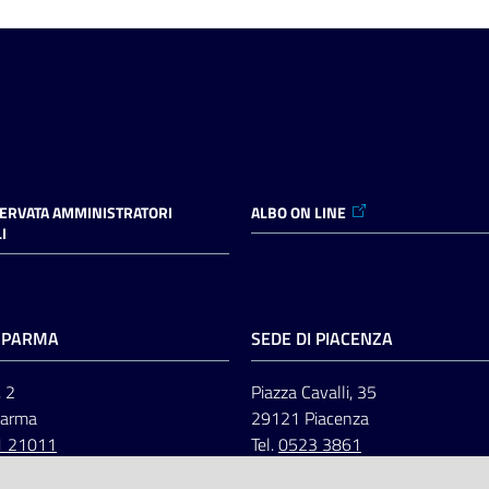
SERVATA AMMINISTRATORI
ALBO ON LINE
I
I PARMA
SEDE DI PIACENZA
, 2
Piazza Cavalli, 35
Parma
29121 Piacenza
1 21011
Tel.
0523 3861