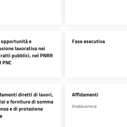
 opportunità e
Fase esecutiva
usione lavorativa nei
ratti pubblici, nel PNRR
l PNC
damenti diretti di lavori,
Affidamenti
izi e forniture di somma
(Pubblicamera)
nza e di protezione
le