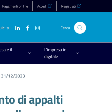
Pagamenti on line
Accedi
Registrati
uici su
Cerca
esa e il
L'impresa in
digitale
 al 31/12/2023
nto di appalti