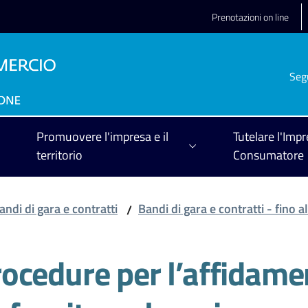
Prenotazioni on line
Seg
Promuovere l'impresa e il
Tutelare l'Impr
territorio
Consumatore
andi di gara e contratti
Bandi di gara e contratti - fino
/
 procedure per l’affidame