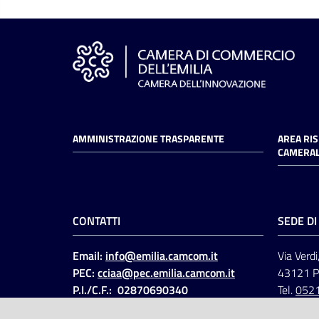
AMMINISTRAZIONE TRASPARENTE
AREA RI
CAMERAL
CONTATTI
SEDE D
Email:
info@emilia.camcom.it
Via Verdi
PEC:
cciaa@pec.emilia.camcom.it
43121 
P.I./C.F.: 02870690340
Tel.
052
Fatt. elettronica - Cod.