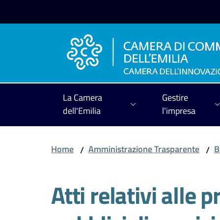
Vai al contenuto
Vai alla navigazione
Vai al footer
La Camera
Gestire
dell'Emilia
l'impresa
Home
Amministrazione Trasparente
B
/
/
Atti relativi alle