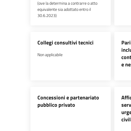
(ove la determina a contrarre o atto
equivalente sia adottato entro il
30.6.2023)
Collegi consultivi tecnici
Pari
incl
Non applicabile
cont
e ne
Concessioni e partenariato
Affi
pubblico privato
serv
urge
civi