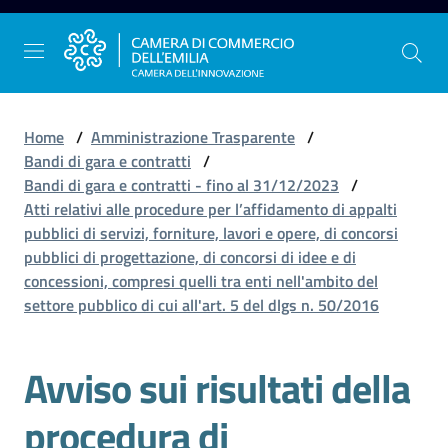
Vai al contenuto
Vai alla navigazione
Vai al footer
Home
/
Amministrazione Trasparente
/
Bandi di gara e contratti
/
Bandi di gara e contratti - fino al 31/12/2023
/
La
Atti relativi alle procedure per l’affidamento di appalti
Camera
pubblici di servizi, forniture, lavori e opere, di concorsi
dell'Emilia
pubblici di progettazione, di concorsi di idee e di
concessioni, compresi quelli tra enti nell'ambito del
settore pubblico di cui all'art. 5 del dlgs n. 50/2016
Gestire
l'impresa
Avviso sui risultati della
procedura di
Promuovere