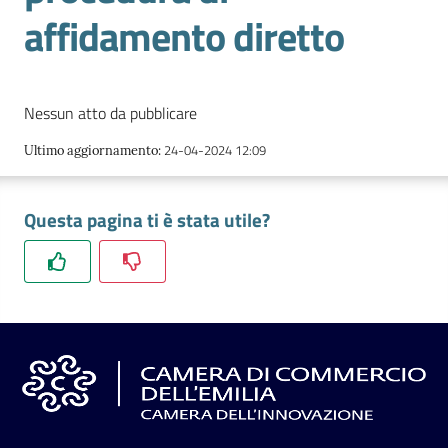
l'impresa
affidamento diretto
e
il
territorio
Nessun atto da pubblicare
24-04-2024 12:09
Ultimo aggiornamento
:
Tutelare
l'Impresa
e
Questa pagina ti è stata utile?
il
Consumatore
L'impresa
in
digitale