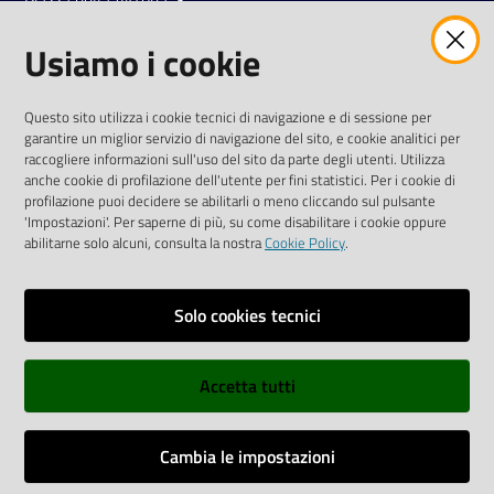
42121 Reggio Emilia
Usiamo i cookie
Tel.
0522 7961
SOCIAL
Questo sito utilizza i cookie tecnici di navigazione e di sessione per
garantire un miglior servizio di navigazione del sito, e cookie analitici per
Linkedin
Facebook
Instagram
raccogliere informazioni sull'uso del sito da parte degli utenti. Utilizza
anche cookie di profilazione dell'utente per fini statistici. Per i cookie di
profilazione puoi decidere se abilitarli o meno cliccando sul pulsante
'Impostazioni'. Per saperne di più, su come disabilitare i cookie oppure
abilitarne solo alcuni, consulta la nostra
Cookie Policy
.
Privacy policy
Solo cookies tecnici
Informative e liberatorie privacy
Accetta tutti
Dichiarazione di accessibilità
Sitemap
Cambia le impostazioni
Web Analitycs Italia