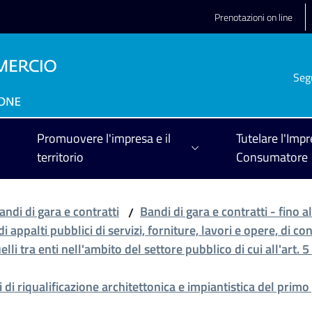
Prenotazioni on line
Seg
Promuovere l'impresa e il
Tutelare l'Impr
territorio
Consumatore
andi di gara e contratti
Bandi di gara e contratti - fino
/
i appalti pubblici di servizi, forniture, lavori e opere, di co
lli tra enti nell'ambito del settore pubblico di cui all'art. 
 di riqualificazione architettonica e impiantistica del prim