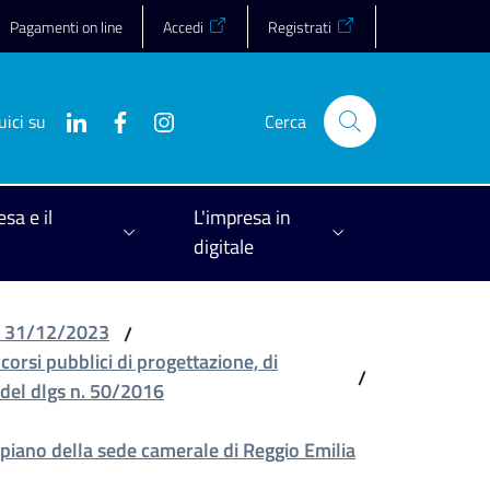
Pagamenti on line
Accedi
Registrati
uici su
Cerca
esa e il
L'impresa in
digitale
 al 31/12/2023
/
ncorsi pubblici di progettazione, di
/
5 del dlgs n. 50/2016
o piano della sede camerale di Reggio Emilia