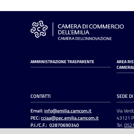
AMMINISTRAZIONE TRASPARENTE
AREA RI
CAMERAL
CONTATTI
SEDE D
Email:
info@emilia.camcom.it
Via Verdi
PEC:
cciaa@pec.emilia.camcom.it
43121 
P.I./C.F.: 02870690340
Tel.
052
Fatt. elettronica - Cod.