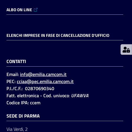
ALBO ON LINE
Prenotazioni
on line
ELENCHI IMPRESE IN FASE DI CANCELLAZIONE D'UFFICIO
Pagamenti
on line
CONTATTI
Accedi
Email:
info@emilia.camcom.it
PEC:
cciaa@pec.emilia.camcom.it
P.I./C.F.: 02870690340
Fatt. elettronica - Cod. univoco
:
UFAWVA
Codice IPA: ccem
Registrati
SEDE DI PARMA
Via Verdi, 2