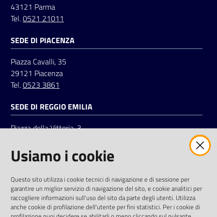
43121 Parma
Tel.
0521 21011
Seguici
SEDE DI PIACENZA
su
Piazza Cavalli, 35
29121 Piacenza
Tel.
0523 3861
SEDE DI REGGIO EMILIA
Piazza della Vittoria, 3
42121 Reggio Emilia
Usiamo i cookie
Tel.
0522 7961
SOCIAL
Questo sito utilizza i cookie tecnici di navigazione e di sessione per
garantire un miglior servizio di navigazione del sito, e cookie analitici per
Linkedin
Facebook
Instagram
raccogliere informazioni sull'uso del sito da parte degli utenti. Utilizza
anche cookie di profilazione dell'utente per fini statistici. Per i cookie di
profilazione puoi decidere se abilitarli o meno cliccando sul pulsante