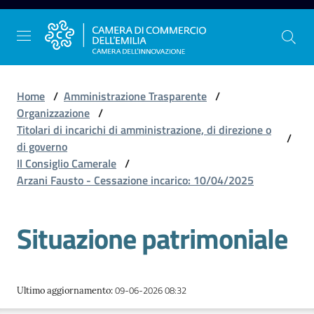
Vai al contenuto
Vai alla navigazione
Vai al footer
Home
/
Amministrazione Trasparente
/
Organizzazione
/
Titolari di incarichi di amministrazione, di direzione o
/
La
di governo
Camera
Il Consiglio Camerale
/
dell'Emilia
Arzani Fausto - Cessazione incarico: 10/04/2025
Situazione patrimoniale
Gestire
l'impresa
09-06-2026 08:32
Ultimo aggiornamento
:
Promuovere