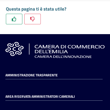
l'impresa
Questa pagina ti è stata utile?
e
il
territorio
Tutelare
l'Impresa
e
il
Consumatore
AMMINISTRAZIONE TRASPARENTE
L'impresa
in
digitale
AREA RISERVATA AMMINISTRATORI CAMERALI