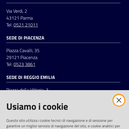
Via Verdi, 2
43121 Parma
Seguici
Tel.
0521 21011
su
SEDE DI PIACENZA
Piazza Cavalli, 35
29121 Piacenza
Tel.
0523 3861
SEDE DI REGGIO EMILIA
Piazza della Vittoria, 3
42121 Reggio Emilia
Usiamo i cookie
Tel.
0522 7961
SOCIAL
Questo sito utilizza i cookie tecnici di navigazione e di sessione per
garantire un miglior servizio di navigazione del sito, e cookie analitici per