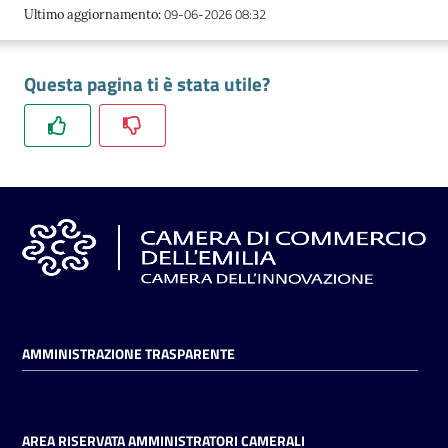
l'impresa
09-06-2026 08:32
Ultimo aggiornamento
:
e
il
Questa pagina ti è stata utile?
territorio
Tutelare
l'Impresa
e
il
Consumatore
L'impresa
AMMINISTRAZIONE TRASPARENTE
in
digitale
AREA RISERVATA AMMINISTRATORI CAMERALI