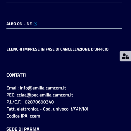
Prenotazioni
ALBO ON LINE
on line
Pagamenti
on line
ELENCHI IMPRESE IN FASE DI CANCELLAZIONE D'UFFICIO
Accedi
CONTATTI
Email:
info@emilia.camcom.it
PEC:
cciaa@pec.emilia.camcom.it
P.I./C.F.: 02870690340
Registrati
Fatt. elettronica - Cod. univoco
:
UFAWVA
Codice IPA: ccem
SEDE DI PARMA