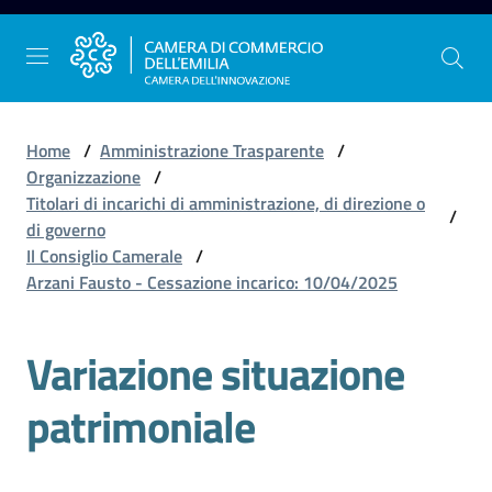
Vai al contenuto
Vai alla navigazione
Vai al footer
Home
/
Amministrazione Trasparente
/
Organizzazione
/
Titolari di incarichi di amministrazione, di direzione o
/
La
di governo
Camera
Il Consiglio Camerale
/
dell'Emilia
Arzani Fausto - Cessazione incarico: 10/04/2025
Variazione situazione
Gestire
l'impresa
patrimoniale
Promuovere