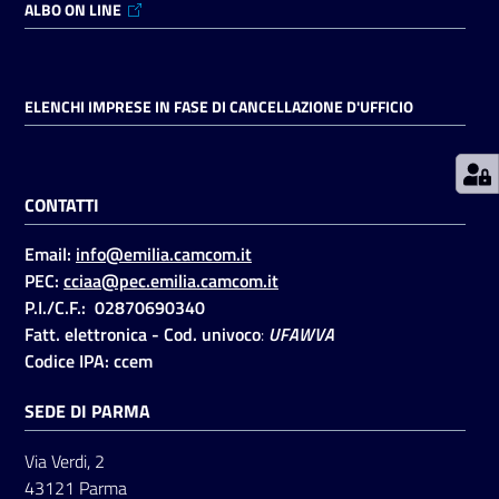
ALBO ON LINE
Prenotazioni
on line
ELENCHI IMPRESE IN FASE DI CANCELLAZIONE D'UFFICIO
Pagamenti
on line
CONTATTI
Email:
info@emilia.camcom.it
Accedi
PEC:
cciaa@pec.emilia.camcom.it
P.I./C.F.: 02870690340
Fatt. elettronica - Cod. univoco
:
UFAWVA
Codice IPA: ccem
SEDE DI PARMA
Registrati
Via Verdi, 2
43121 Parma