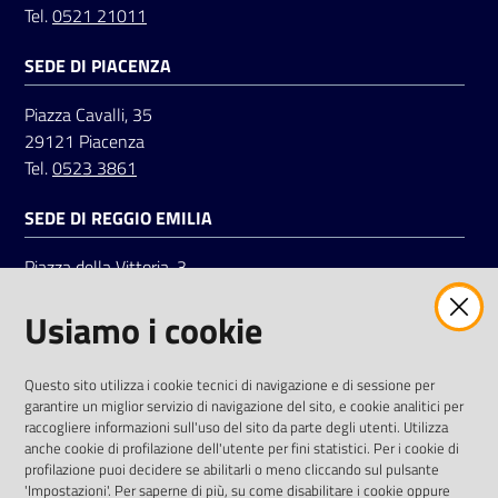
Tel.
0521 21011
SEDE DI PIACENZA
Seguici
su
Piazza Cavalli, 35
29121 Piacenza
Tel.
0523 3861
SEDE DI REGGIO EMILIA
Piazza della Vittoria, 3
42121 Reggio Emilia
Usiamo i cookie
Tel.
0522 7961
SOCIAL
Questo sito utilizza i cookie tecnici di navigazione e di sessione per
garantire un miglior servizio di navigazione del sito, e cookie analitici per
Linkedin
Facebook
Instagram
raccogliere informazioni sull'uso del sito da parte degli utenti. Utilizza
anche cookie di profilazione dell'utente per fini statistici. Per i cookie di
profilazione puoi decidere se abilitarli o meno cliccando sul pulsante
'Impostazioni'. Per saperne di più, su come disabilitare i cookie oppure