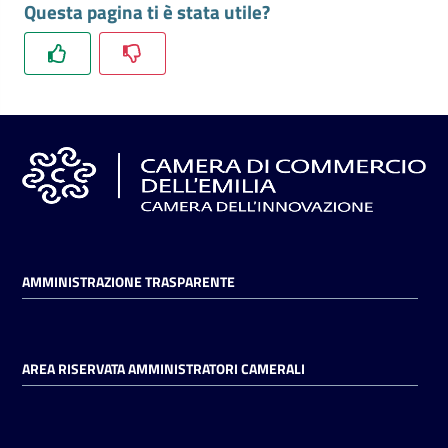
Questa pagina ti è stata utile?
l'impresa
e
il
territorio
Tutelare
l'Impresa
e
il
Consumatore
AMMINISTRAZIONE TRASPARENTE
L'impresa
in
AREA RISERVATA AMMINISTRATORI CAMERALI
digitale