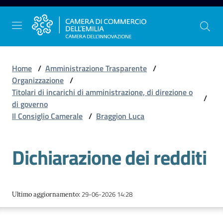
Vai al contenuto
Vai alla navigazione
Vai al footer
Home
/
Amministrazione Trasparente
/
Organizzazione
/
Titolari di incarichi di amministrazione, di direzione o
/
La
di governo
Camera
Il Consiglio Camerale
/
Braggion Luca
dell'Emilia
Dichiarazione dei redditi
Gestire
l'impresa
29-06-2026 14:28
Ultimo aggiornamento
:
Promuovere