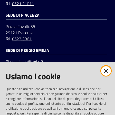
Tel.
0521 21011
SEDE DI PIACENZA
Seguici
su
Piazza Cavalli, 35
29121 Piacenza
Tel.
0523 3861
SEDE DI REGGIO EMILIA
Piazza della Vittoria, 3
42121 Reggio Emilia
Usiamo i cookie
Tel.
0522 7961
SOCIAL
Questo sito utilizza i cookie tecnici di navigazione e di sessione per
garantire un miglior servizio di navigazione del sito, e cookie analitici per
Linkedin
Facebook
Instagram
raccogliere informazioni sull'uso del sito da parte degli utenti. Utilizza
anche cookie di profilazione dell'utente per fini statistici. Per i cookie di
profilazione puoi decidere se abilitarli o meno cliccando sul pulsante
'Impostazioni'. Per saperne di più, su come disabilitare i cookie oppure