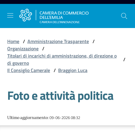
Vai al contenuto
Vai alla navigazione
Vai al footer
Home
/
Amministrazione Trasparente
/
Organizzazione
/
Titolari di incarichi di amministrazione, di direzione o
/
La
di governo
Camera
Il Consiglio Camerale
/
Braggion Luca
dell'Emilia
Foto e attività politica
Gestire
l'impresa
09-06-2026 08:32
Ultimo aggiornamento
:
Promuovere