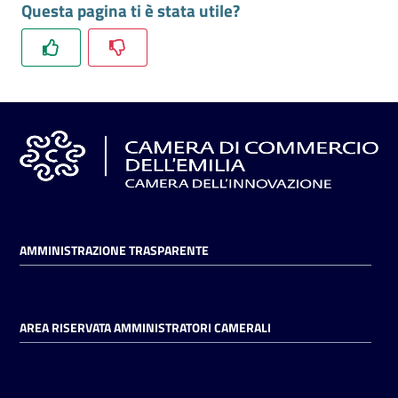
Questa pagina ti è stata utile?
l'impresa
e
il
territorio
Tutelare
l'Impresa
e
il
Consumatore
AMMINISTRAZIONE TRASPARENTE
L'impresa
in
AREA RISERVATA AMMINISTRATORI CAMERALI
digitale