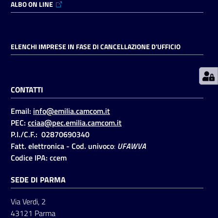
ALBO ON LINE
Prenotazioni
on line
ELENCHI IMPRESE IN FASE DI CANCELLAZIONE D'UFFICIO
Pagamenti
on line
CONTATTI
Email:
info@emilia.camcom.it
Accedi
PEC:
cciaa@pec.emilia.camcom.it
P.I./C.F.: 02870690340
Fatt. elettronica - Cod. univoco
:
UFAWVA
Codice IPA: ccem
SEDE DI PARMA
Registrati
Via Verdi, 2
43121 Parma