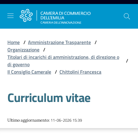
Vai al contenuto
Vai alla navigazione
Vai al footer
Home
/
Amministrazione Trasparente
/
Organizzazione
/
Titolari di incarichi di amministrazione, di direzione o
/
La
di governo
Camera
Il Consiglio Camerale
/
Chittolini Francesca
dell'Emilia
Curriculum vitae
Gestire
l'impresa
11-06-2026 15:39
Ultimo aggiornamento
:
Promuovere