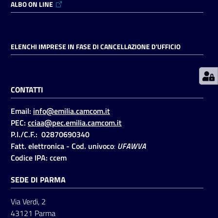
ALBO ON LINE
Prenotazioni
on line
ELENCHI IMPRESE IN FASE DI CANCELLAZIONE D'UFFICIO
Pagamenti
on line
CONTATTI
Email:
info@emilia.camcom.it
Accedi
PEC:
cciaa@pec.emilia.camcom.it
P.I./C.F.: 02870690340
Fatt. elettronica - Cod. univoco
:
UFAWVA
Codice IPA: ccem
SEDE DI PARMA
Registrati
Via Verdi, 2
43121 Parma