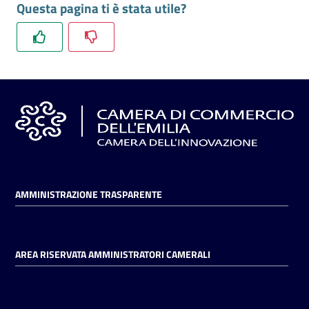
Questa pagina ti è stata utile?
l'impresa
e
il
territorio
Tutelare
l'Impresa
e
il
Consumatore
AMMINISTRAZIONE TRASPARENTE
L'impresa
in
AREA RISERVATA AMMINISTRATORI CAMERALI
digitale