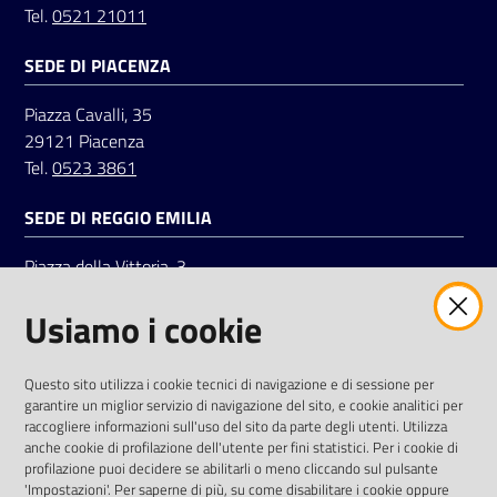
Tel.
0521 21011
SEDE DI PIACENZA
Seguici
su
Piazza Cavalli, 35
29121 Piacenza
Tel.
0523 3861
SEDE DI REGGIO EMILIA
Piazza della Vittoria, 3
42121 Reggio Emilia
Usiamo i cookie
Tel.
0522 7961
SOCIAL
Questo sito utilizza i cookie tecnici di navigazione e di sessione per
garantire un miglior servizio di navigazione del sito, e cookie analitici per
Linkedin
Facebook
Instagram
raccogliere informazioni sull'uso del sito da parte degli utenti. Utilizza
anche cookie di profilazione dell'utente per fini statistici. Per i cookie di
profilazione puoi decidere se abilitarli o meno cliccando sul pulsante
'Impostazioni'. Per saperne di più, su come disabilitare i cookie oppure