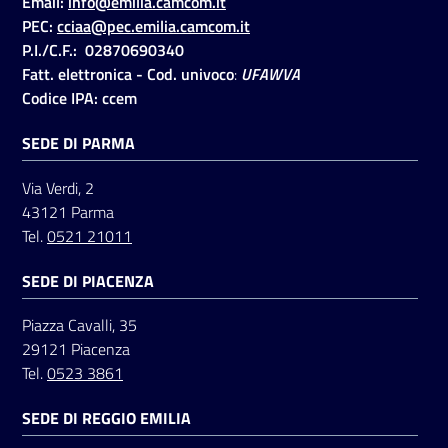
Email:
info@emilia.camcom.it
PEC:
cciaa@pec.emilia.camcom.it
P.I./C.F.: 02870690340
Seguici
Fatt. elettronica - Cod. univoco
:
UFAWVA
su
Codice IPA: ccem
SEDE DI PARMA
Via Verdi, 2
43121 Parma
Tel.
0521 21011
SEDE DI PIACENZA
Piazza Cavalli, 35
29121 Piacenza
Tel.
0523 3861
SEDE DI REGGIO EMILIA