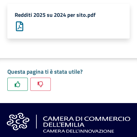
l'impresa
e
Redditi 2025 su 2024 per sito.pdf
il
territorio
Tutelare
l'Impresa
e
Questa pagina ti è stata utile?
il
Consumatore
L'impresa
in
digitale