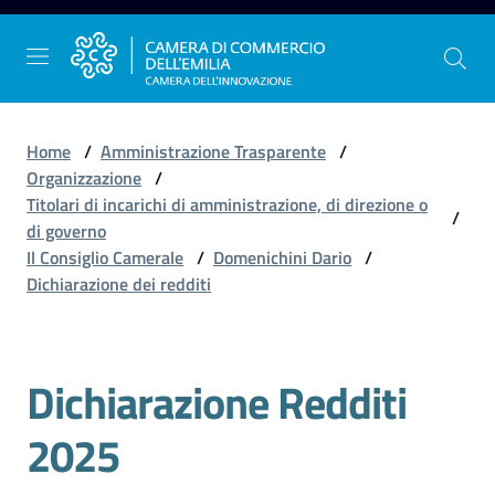
Vai al contenuto
Vai alla navigazione
Vai al footer
Home
/
Amministrazione Trasparente
/
Organizzazione
/
Titolari di incarichi di amministrazione, di direzione o
/
La
di governo
Camera
Il Consiglio Camerale
/
Domenichini Dario
/
dell'Emilia
Dichiarazione dei redditi
Gestire
Dichiarazione Redditi
l'impresa
2025
Promuovere