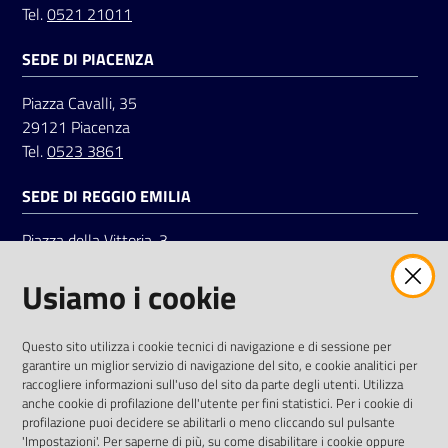
Tel.
0521 21011
SEDE DI PIACENZA
Seguici
su
Piazza Cavalli, 35
29121 Piacenza
Tel.
0523 3861
SEDE DI REGGIO EMILIA
Piazza della Vittoria, 3
42121 Reggio Emilia
Usiamo i cookie
Tel.
0522 7961
SOCIAL
Questo sito utilizza i cookie tecnici di navigazione e di sessione per
garantire un miglior servizio di navigazione del sito, e cookie analitici per
Linkedin
Facebook
Instagram
raccogliere informazioni sull'uso del sito da parte degli utenti. Utilizza
anche cookie di profilazione dell'utente per fini statistici. Per i cookie di
profilazione puoi decidere se abilitarli o meno cliccando sul pulsante
'Impostazioni'. Per saperne di più, su come disabilitare i cookie oppure