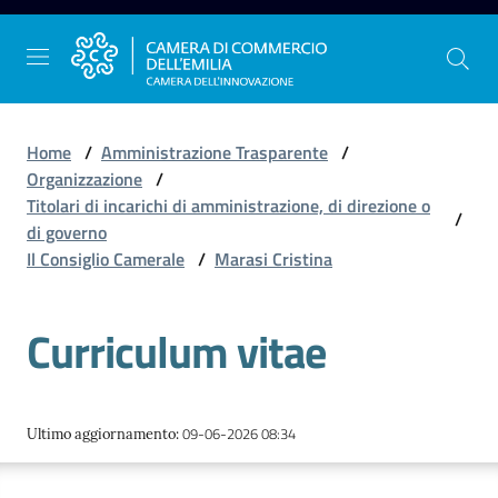
Vai al contenuto
Vai alla navigazione
Vai al footer
Home
/
Amministrazione Trasparente
/
Organizzazione
/
Titolari di incarichi di amministrazione, di direzione o
/
La
di governo
Camera
Il Consiglio Camerale
/
Marasi Cristina
dell'Emilia
Curriculum vitae
Gestire
l'impresa
09-06-2026 08:34
Ultimo aggiornamento
:
Promuovere