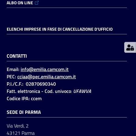
ALBO ON LINE
Prenotazioni
on line
ELENCHI IMPRESE IN FASE DI CANCELLAZIONE D'UFFICIO
Pagamenti
on line
CONTATTI
Email:
info@emilia.camcom.it
Accedi
PEC:
cciaa@pec.emilia.camcom.it
P.I./C.F.: 02870690340
Fatt. elettronica - Cod. univoco
:
UFAWVA
Codice IPA: ccem
SEDE DI PARMA
Registrati
Via Verdi, 2
43121 Parma