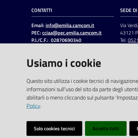
Registro protocoll
Libro giornale deg
CONTATTI
SEDE D
Registro merci in 
circolazione dei m
Registro prima no
Registro dei pali
Email:
info@emilia.camcom.it
Via Verdi
Registro bolle di
Libro giornale del
PEC:
cciaa@pec.emilia.camcom.it
43121 
Registro di carico
Registro di carico-
P.I./C.F.: 02870690340
Tel.
052
Registro cronologi
Registro di contabi
Fatt. elettronica - Cod.
Registro onorari e
Registro dei fidi;
univoco
:
UFAWVA
Usiamo i cookie
Registro editori;
Formulari di ident
Codice IPA: ccem
Registro delle esp
Registro dei prog
SOCIAL
Registro dei codic
Questo sito utilizza i cookie tecnici di navigazione
La presente elencazio
Corrispondenza e 
informazioni sull'uso del sito da parte degli utenti
Linkedin
Facebook
Instagram
Registro delle mo
abilitarli o meno cliccando sul pulsante 'Impostazi
Registro IVA mult
Policy
.
Registro sezionale
Registro acquisti 
Solo cookies tecnici
Accetta tutti
Registro dei trasf
Registro delle dic