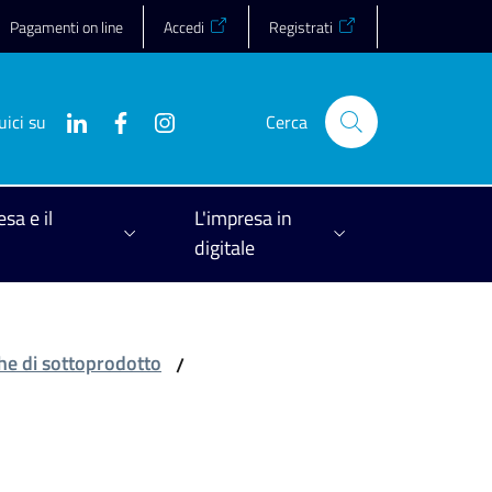
Pagamenti on line
Accedi
Registrati
uici su
Cerca
esa e il
L'impresa in
digitale
iche di sottoprodotto
/