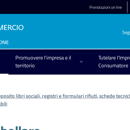
Prenotazioni on line
Seg
Promuovere l'impresa e il
Tutelare l'Impr
territorio
Consumatore
posito libri sociali, registri e formulari rifiuti, schede tecn
bili