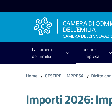
Vai al contenuto
Vai alla navigazione
Vai al footer
La Camera
Gestire
dell'Emilia
l'impresa
Home
GESTIRE L'IMPRESA
Diritto an
/
/
Importi 2026: Imp