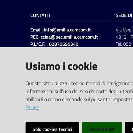
CONTATTI
SEDE D
Email:
info@emilia.camcom.it
Via Verdi
PEC:
cciaa@pec.emilia.camcom.it
43121 
P.I./C.F.: 02870690340
Tel.
052
Fatt. elettronica - Cod.
univoco
:
UFAWVA
Usiamo i cookie
Codice IPA: ccem
SOCIAL
Questo sito utilizza i cookie tecnici di navigazione
informazioni sull'uso del sito da parte degli utenti
Linkedin
Facebook
Instagram
abilitarli o meno cliccando sul pulsante 'Impostazi
Policy
.
Solo cookies tecnici
Accetta tutti