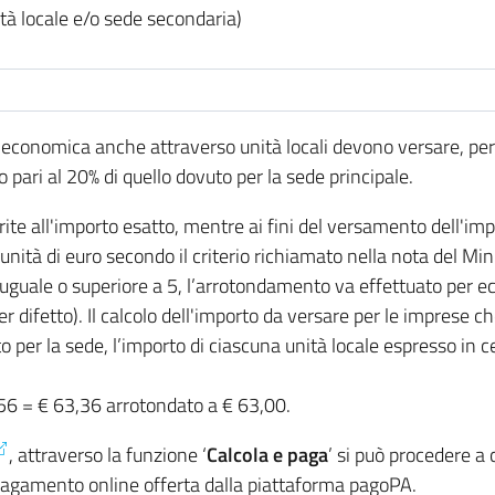
ità locale e/o sede secondaria)
à economica anche attraverso unità locali devono versare, pe
tto pari al 20% di quello dovuto per la sede principale.
rite all'importo esatto, mentre ai fini del versamento dell'im
unità di euro secondo il criterio richiamato nella nota del M
 uguale o superiore a 5, l’arrotondamento va effettuato per ecc
r difetto). Il calcolo dell'importo da versare per le imprese ch
er la sede, l’importo di ciascuna unità locale espresso in ce
56 = € 63,36 arrotondato a € 63,00.
, attraverso la funzione ‘
Calcola e paga
’ si può procedere a
i pagamento online offerta dalla piattaforma pagoPA.