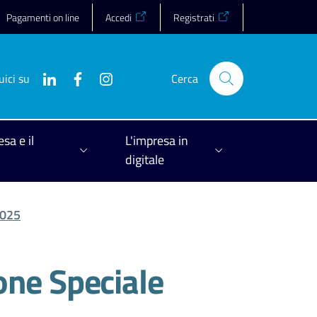
Pagamenti on line
Accedi
Registrati
uici su
Cerca
esa e il
L'impresa in
digitale
2025
one Speciale