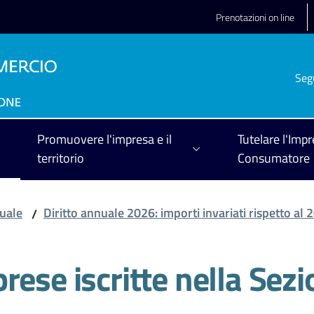
Prenotazioni on line
Seg
Promuovere l'impresa e il
Tutelare l'Impr
territorio
Consumatore
nuale
Diritto annuale 2026: importi invariati rispetto al 
/
rese iscritte nella Sezi