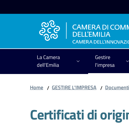
Vai al contenuto
Vai alla navigazione
Vai al footer
La Camera
Gestire
dell'Emilia
l'impresa
Home
GESTIRE L'IMPRESA
Documenti 
/
/
Certificati di orig