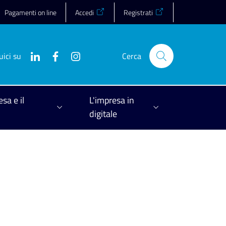
Pagamenti on line
Accedi
Registrati
uici su
Cerca
esa e il
L'impresa in
digitale