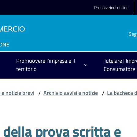
Prenotazioni on line
Seg
Promuovere l'impresa e il
Tutelare l'Impr
territorio
Consumatore
 e notizie brevi
Archivio avvisi e notizie
La bacheca 
/
/
i della prova scritta e