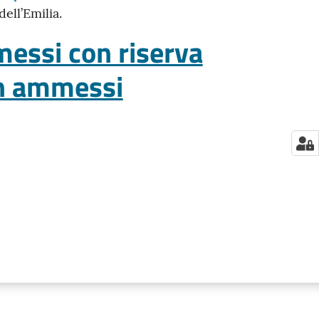
ll’Emilia.
essi con riserva
on ammessi