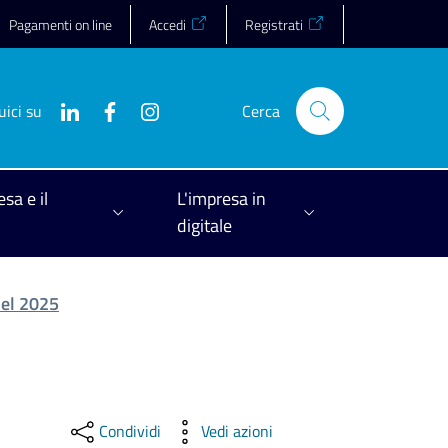
Pagamenti on line
Accedi
Registrati
uici su
Cerca
esa e il
L'impresa in
digitale
del 2025
Condividi
Vedi azioni