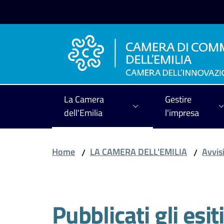
Vai al contenuto
Vai alla navigazione
Vai al footer
La Camera
Gestire
dell'Emilia
l'impresa
Home
LA CAMERA DELL'EMILIA
Avvisi
/
/
Salta al contenuto
Pubblicati gli esit