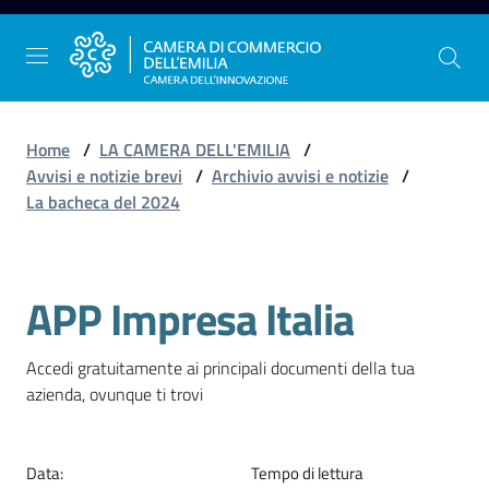
Vai al contenuto
Vai alla navigazione
Vai al footer
Home
/
LA CAMERA DELL'EMILIA
/
Avvisi e notizie brevi
/
Archivio avvisi e notizie
/
La bacheca del 2024
La
Camera
dell'Emilia
APP Impresa Italia
Salta al contenuto
Gestire
Accedi gratuitamente ai principali documenti della tua 
l'impresa
azienda, ovunque ti trovi
Data
:
Tempo di lettura
Promuovere