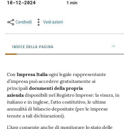
1
min
10-12-2024
l'impresa
e
il
Condividi
Vedi azioni
territorio
Tutelare
INDICE DELLA PAGINA
l'Impresa
e
il
Consumatore
Con
Impresa Italia
ogni legale rappresentante
d’impresa può accedere gratuitamente ai
principali
documenti della propria
azienda
disponibili nel Registro Imprese: la visura, in
L'impresa
italiano e in inglese, l’atto costitutivo, le ultime
in
annualità di bilancio depositate (per le imprese
digitale
tenute a tali dichiarazioni).
L’App consente anche di monitorare lo stato delle