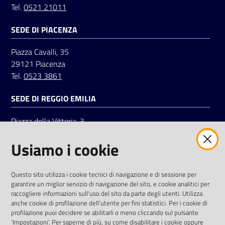
Tel.
0521 21011
SEDE DI PIACENZA
Piazza Cavalli, 35
29121 Piacenza
Tel.
0523 3861
SEDE DI REGGIO EMILIA
Piazza della Vittoria, 3
42121 Reggio Emilia
Usiamo i cookie
Tel.
0522 7961
SOCIAL
Questo sito utilizza i cookie tecnici di navigazione e di sessione per
garantire un miglior servizio di navigazione del sito, e cookie analitici per
Linkedin
Facebook
Instagram
raccogliere informazioni sull'uso del sito da parte degli utenti. Utilizza
anche cookie di profilazione dell'utente per fini statistici. Per i cookie di
profilazione puoi decidere se abilitarli o meno cliccando sul pulsante
'Impostazioni'. Per saperne di più, su come disabilitare i cookie oppure