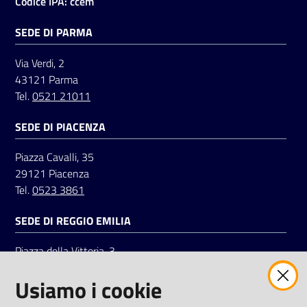
Codice IPA: ccem
SEDE DI PARMA
Via Verdi, 2
43121 Parma
Tel.
0521 21011
SEDE DI PIACENZA
Piazza Cavalli, 35
29121 Piacenza
Tel.
0523 3861
SEDE DI REGGIO EMILIA
Piazza della Vittoria, 3
42121 Reggio Emilia
Usiamo i cookie
Tel.
0522 7961