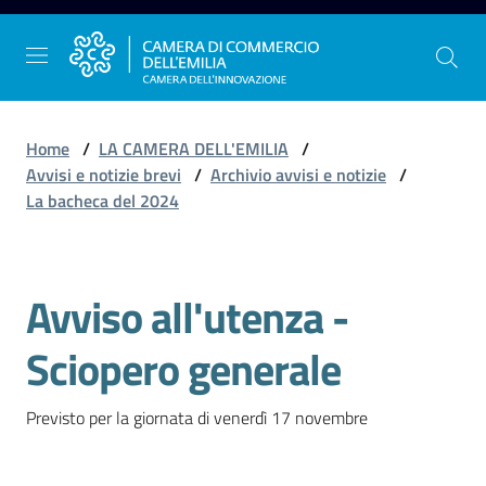
Vai al contenuto
Vai alla navigazione
Vai al footer
Home
/
LA CAMERA DELL'EMILIA
/
Avvisi e notizie brevi
/
Archivio avvisi e notizie
/
La bacheca del 2024
La
Camera
dell'Emilia
Avviso all'utenza -
Salta al contenuto
Sciopero generale
Gestire
l'impresa
Previsto per la giornata di venerdì 17 novembre
Promuovere