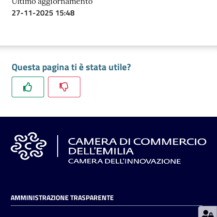
Ultimo aggiornamento
27-11-2025 15:48
Prenotazioni
on line
Questa pagina ti è stata utile?
Pagamenti
on line
Accedi
Registrati
AMMINISTRAZIONE TRASPARENTE