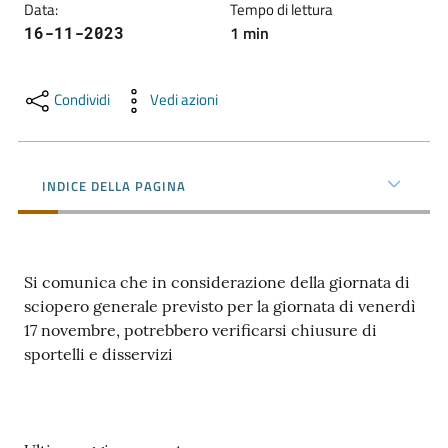
Data
:
Tempo di lettura
l'impresa
1
min
16-11-2023
e
il
territorio
Condividi
Vedi azioni
Tutelare
l'Impresa
INDICE DELLA PAGINA
e
il
Consumatore
Si comunica che in considerazione della giornata di
sciopero generale previsto per la giornata di venerdì
17 novembre, potrebbero verificarsi chiusure di
L'impresa
sportelli e disservizi
in
digitale