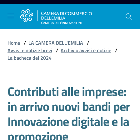
Vai al contenuto
Vai alla navigazione
Vai al footer
Home
/
LA CAMERA DELL'EMILIA
/
Avvisi e notizie brevi
/
Archivio avvisi e notizie
/
La bacheca del 2024
La
Camera
dell'Emilia
Contributi alle imprese:
Salta al contenuto
in arrivo nuovi bandi per
Gestire
l'impresa
Innovazione digitale e la
promozione
Promuovere