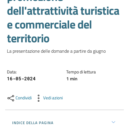
l'impresa
dell'attrattività turistica
e
il
e commerciale del
territorio
territorio
Tutelare
La presentazione delle domande a partire da giugno
l'Impresa
e
il
Data
:
Tempo di lettura
Consumatore
1
min
16-05-2024
L'impresa
Condividi
Vedi azioni
in
digitale
INDICE DELLA PAGINA