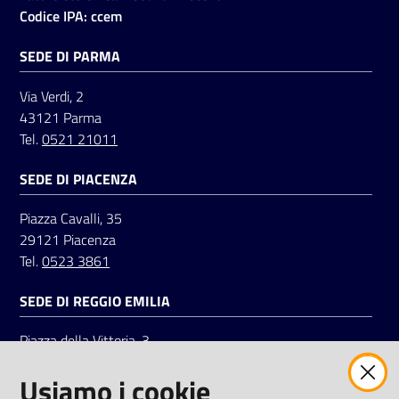
Codice IPA: ccem
SEDE DI PARMA
Via Verdi, 2
43121 Parma
Tel.
0521 21011
SEDE DI PIACENZA
Piazza Cavalli, 35
29121 Piacenza
Tel.
0523 3861
SEDE DI REGGIO EMILIA
Piazza della Vittoria, 3
42121 Reggio Emilia
Usiamo i cookie
Tel.
0522 7961