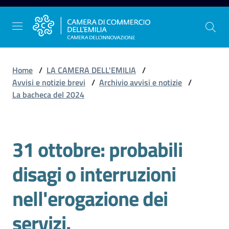
Vai al contenuto
Vai alla navigazione
Vai al footer
Home
/
LA CAMERA DELL'EMILIA
/
Avvisi e notizie brevi
/
Archivio avvisi e notizie
/
La bacheca del 2024
La
Camera
dell'Emilia
31 ottobre: probabili
Salta al contenuto
disagi o interruzioni
Gestire
l'impresa
nell'erogazione dei
servizi.
Promuovere