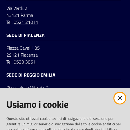
Via Verdi, 2
43121 Parma
Tel.
0521 21011
SEDE DI PIACENZA
Piazza Cavalli, 35
29121 Piacenza
Tel.
0523 3861
SEDE DI REGGIO EMILIA
Piazza della Vittoria, 3
42121 Reggio Emilia
Usiamo i cookie
Tel.
0522 7961
SOCIAL
Questo sito utilizza i cookie tecnici di navigazione e di sessione per
garantire un miglior servizio di navigazione del sito, e cookie analitici per
Linkedin
Facebook
Instagram
raccogliere informazioni sull'uso del sito da parte degli utenti. Utilizza