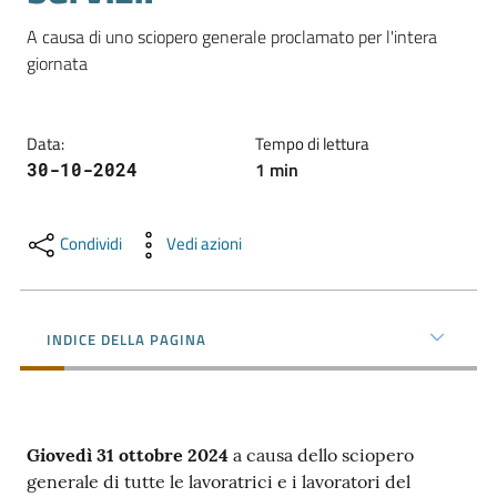
l'impresa
A causa di uno sciopero generale proclamato per l'intera 
e
giornata
il
territorio
Data
:
Tempo di lettura
1
min
30-10-2024
Tutelare
l'Impresa
e
Condividi
Vedi azioni
il
Consumatore
INDICE DELLA PAGINA
L'impresa
in
digitale
Giovedì 31 ottobre 2024
a causa dello sciopero
generale di tutte le lavoratrici e i lavoratori del