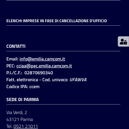
Prenotazioni
ELENCHI IMPRESE IN FASE DI CANCELLAZIONE D'UFFICIO
on line
Pagamenti
CONTATTI
on line
Email:
info@emilia.camcom.it
PEC:
cciaa@pec.emilia.camcom.it
Accedi
P.I./C.F.: 02870690340
Fatt. elettronica - Cod. univoco
:
UFAWVA
Codice IPA: ccem
SEDE DI PARMA
Registrati
Via Verdi, 2
43121 Parma
Tel.
0521 21011