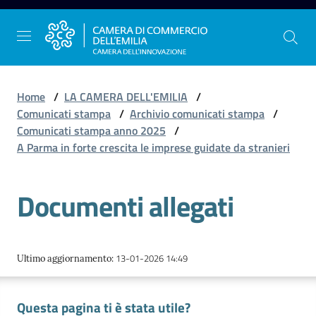
Vai al contenuto
Vai alla navigazione
Vai al footer
Home
/
LA CAMERA DELL'EMILIA
/
Comunicati stampa
/
Archivio comunicati stampa
/
Comunicati stampa anno 2025
/
La
A Parma in forte crescita le imprese guidate da stranieri
Camera
dell'Emilia
Documenti allegati
Gestire
l'impresa
13-01-2026 14:49
Ultimo aggiornamento
:
Questa pagina ti è stata utile?
Promuovere