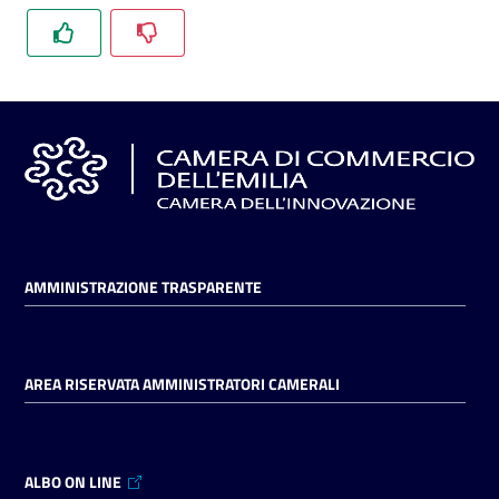
l'impresa
e
il
territorio
Tutelare
l'Impresa
e
il
Consumatore
AMMINISTRAZIONE TRASPARENTE
L'impresa
AREA RISERVATA AMMINISTRATORI CAMERALI
in
digitale
ALBO ON LINE