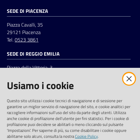
SEDE DI PIACENZA
Seguici
Piazza Cavalli, 35
su
29121 Piacenza
Tel.
0523 3861
SEDE DI REGGIO EMILIA
Piazza della Vittoria, 3
42121 Reggio Emilia
Usiamo i cookie
Tel.
0522 7961
SOCIAL
Questo sito utilizza i cookie tecnici di navigazione e di sessione per
garantire un miglior servizio di navigazione del sito, e cookie analitici per
Linkedin
Facebook
Instagram
raccogliere informazioni sull'uso del sito da parte degli utenti. Utilizza
anche cookie di profilazione dell'utente per fini statistici. Per i cookie di
profilazione puoi decidere se abilitarli o meno cliccando sul pulsante
'Impostazioni'. Per saperne di più, su come disabilitare i cookie oppure
abilitarne solo alcuni, consulta la nostra
Cookie Policy
.