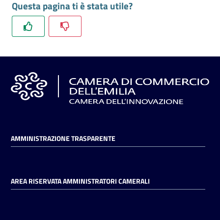
Questa pagina ti è stata utile?
l'impresa
e
il
territorio
Tutelare
l'Impresa
e
il
Consumatore
AMMINISTRAZIONE TRASPARENTE
L'impresa
in
AREA RISERVATA AMMINISTRATORI CAMERALI
digitale