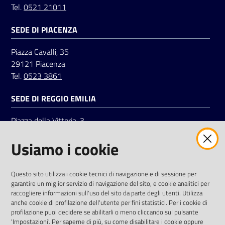
Tel.
0521 21011
SEDE DI PIACENZA
Seguici
su
Piazza Cavalli, 35
29121 Piacenza
Tel.
0523 3861
SEDE DI REGGIO EMILIA
Piazza della Vittoria, 3
42121 Reggio Emilia
Usiamo i cookie
Tel.
0522 7961
SOCIAL
Questo sito utilizza i cookie tecnici di navigazione e di sessione per
garantire un miglior servizio di navigazione del sito, e cookie analitici per
Linkedin
Facebook
Instagram
raccogliere informazioni sull'uso del sito da parte degli utenti. Utilizza
anche cookie di profilazione dell'utente per fini statistici. Per i cookie di
profilazione puoi decidere se abilitarli o meno cliccando sul pulsante
'Impostazioni'. Per saperne di più, su come disabilitare i cookie oppure