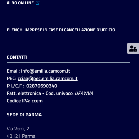
ALBO ON LINE
Prenotazioni
on line
ELENCHI IMPRESE IN FASE DI CANCELLAZIONE D'UFFICIO
Pagamenti
on line
CONTATTI
Email:
info@emilia.camcom.it
Accedi
PEC:
cciaa@pec.emilia.camcom.it
P.I./C.F.: 02870690340
Fatt. elettronica - Cod. univoco
:
UFAWVA
Codice IPA: ccem
SEDE DI PARMA
Registrati
Via Verdi, 2
43121 Parma