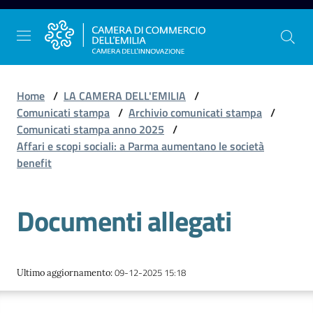
Vai al contenuto
Vai alla navigazione
Vai al footer
Home
/
LA CAMERA DELL'EMILIA
/
Comunicati stampa
/
Archivio comunicati stampa
/
Comunicati stampa anno 2025
/
La
Affari e scopi sociali: a Parma aumentano le società
Camera
benefit
dell'Emilia
Documenti allegati
Gestire
l'impresa
09-12-2025 15:18
Ultimo aggiornamento
:
Promuovere